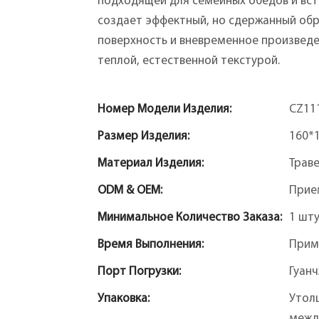
подходящей для семейных обедов и вст
создает эффектный, но сдержанный обр
поверхность и вневременное произведе
теплой, естественной текстурой.
Номер Модели Изделия:
CZ11
Размер Изделия:
160*
Материал Изделия:
Трав
ODM & OEM:
Прие
Минимальное Количество Заказа:
1 шт
Время Выполнения:
Прим
Порт Погрузки:
Гуан
Упаковка:
Утол
межд