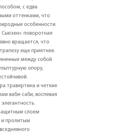
пособом, с едва
выми оттенками, что
риродные особенности.
 Сьюзен»: поворотная
авно вращается, что
 трапезу еще приятнее.
диненные между собой
ульптурную опору,
устойчивой.
ура травертина и четкие
ам ваби-саби, воспевая
 элегантность.
 защитным слоем
м и пролитым
овседневного