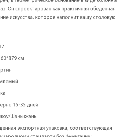
реч, а геометрическое основание в виде колонны
аз. Он спроектирован как практичная обеденная
ние искусства, которое наполнит вашу столовую
17
160*В79 см
ертин
млемый
ука
ерно 15-35 дней
чжоу/Шэньчжэнь
щенная экспортная упаковка, соответствующая
ународному стандарту без фумигации: