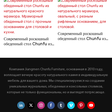
Современный роскошный
обеденный стол Chunfu из
Современный роскошный
натурального мрамора,
обеденный стол Chunfu из
овальный, с резным
натурального красного
рифленым основанием, для
мрамора. Мраморный
столовой.
обеденный стол с прочным
основанием для столовой и
кухни.
Компания Jiangmen Chunfu Furniture, основанная в 2010 году,
воплощает вечную красоту натурального камня в индивидуальную
мебель для вашего дома. Мы специализируемся на создании
уникальных журнальных, обеденных и консольных столиков,
которые не только функциональны, но и выглядят потрясающе.