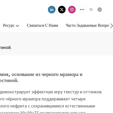
Ресурс
Связаться С Нами
Часто Задаваемые Вопрос
тиной.
мня, основание из черного мрамора и
остиной.
емонстрирует эффектную игру текстур и оттенков.
ого чёрного мрамора поддерживает четыре
белого нефрита с сохранившимися естественными