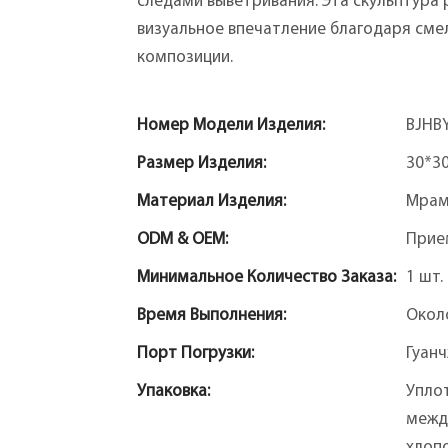
следами выветривания. Эта скульптура
визуальное впечатление благодаря сме
композиции.
Номер Модели Изделия:
BJHB
Размер Изделия:
30*3
Материал Изделия:
Мра
ODM & OEM:
Прие
Минимальное Количество Заказа:
1 шт.
Время Выполнения:
Окол
Порт Погрузки:
Гуан
Упаковка:
Упло
межд
хлопо