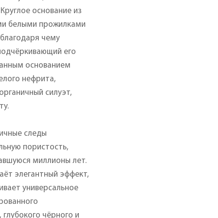
Круглое основание из
ми белыми прожилками
 благодаря чему
 подчёркивающий его
ванным основанием
елого нефрита,
 органичный силуэт,
ту.
тичные следы
льную пористость,
авшуюся миллионы лет.
аёт элегантный эффект,
ивает универсальное
рованного
 глубокого чёрного и