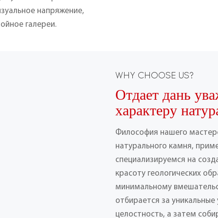
изуальное напряжение,
ойное галереи.
WHY CHOOSE US?
Отдает дань ув
характеру натур
Философия нашего мастерс
натурального камня, прим
специализируемся на соз
красоту геологических об
минимальному вмешательст
отбирается за уникальные
целостность, а затем соб