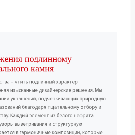
ажения подлинному
ального камня
тва – чтить подлинный характер
еняя изысканные дизайнерские решения. Мы
дании украшений, подчёркивающих природную
разований благодаря тщательному отбору и
ву. Каждый элемент из белого нефрита
 узоры выветривания и структурную
ирается в гармоничные композиции, которые