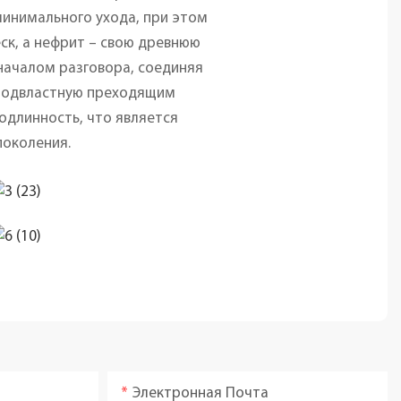
минимального ухода, при этом
ск, а нефрит – свою древнюю
началом разговора, соединяя
еподвластную преходящим
длинность, что является
поколения.
Электронная Почта