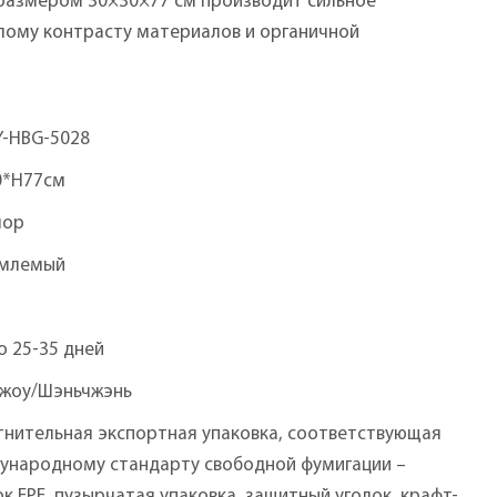
 размером 30×30×77 см производит сильное
лому контрасту материалов и органичной
Y-HBG-5028
0*H77см
мор
млемый
о 25-35 дней
чжоу/Шэньчжэнь
тнительная экспортная упаковка, соответствующая
ународному стандарту свободной фумигации –
к EPE, пузырчатая упаковка, защитный уголок, крафт-