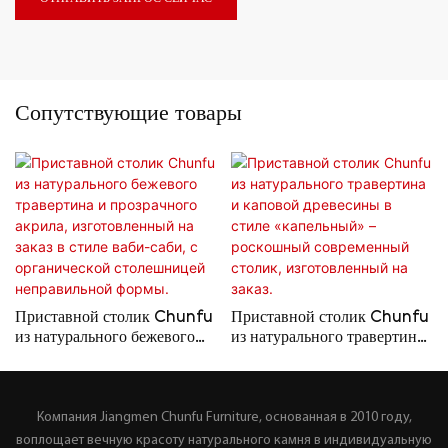
Сопутствующие товары
Приставной столик Chunfu
Приставной столик Chunfu
из натурального бежевого
из натурального травертина
травертина и прозрачного
и каповой древесины в стиле
акрила, изготовленный на
«капельный» – роскошный
заказ в стиле ваби-саби, с
современный столик,
Компания Jiangmen Chunfu Furniture, основанная в 2010 году,
органической столешницей
изготовленный на заказ.
неправильной формы.
воплощает вечную красоту натурального камня в индивидуальную