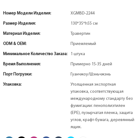
Номер Модели Изделия:
XGMBD-2244
Размер Изделия:
130*35*h55 см
Материал Изделия:
Травертин
ODM & OEM:
Приемлемый
Минимальное Количество Заказа:
1 штука
Время Выполнения:
Примерно 15-35 дней
Порт Погрузки:
Гуанчжоу/Шэньчжэнь
Упаковка:
Утолщенная экспортная
упаковка, соответствующая
международному стандарту без
фумигации: пенополиэтилен
(EPE), пузырчатая пленка, защита
углов, крафт-бумага, деревянный
ящик.