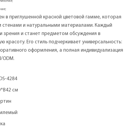
умбочке;
ние;
ен в приглушенной красной цветовой гамме, которая
и стенами и натуральными материалами. Каждый
ки зрения и станет предметом обсуждения в
 красоту. Его стиль подчеркивает универсальность:
коративного оформления, а полная индивидуализация
M/ODM.
DS-4284
0*В42 см
ертин
млемый
ука