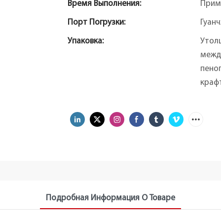
Время Выполнения:
Прим
Порт Погрузки:
Гуан
Упаковка:
Утол
межд
пеноп
крафт
Подробная Информация О Товаре