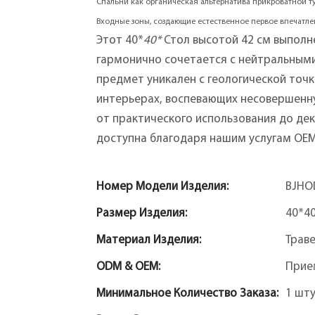
Спальни как органическая альтернатива прикроватной т
Входные зоны, создающие естественное первое впечатле
Этот 40*
40*
Стол высотой 42 см выполн
гармонично сочетается с нейтральным
предмет уникален с геологической точ
интерьерах, воспевающих несовершенную
от практического использования до де
доступна благодаря нашим услугам OE
Номер Модели Изделия:
BJHO
Размер Изделия:
40*4
Материал Изделия:
Трав
ODM & OEM:
Прие
Минимальное Количество Заказа:
1 шт