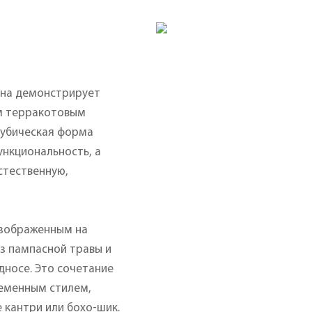
ина демонстрирует
м терракотовым
Кубическая форма
ункциональность, а
стественную,
изображенным на
з пампасной травы и
носе. Это сочетание
еменным стилем,
 кантри или бохо-шик.