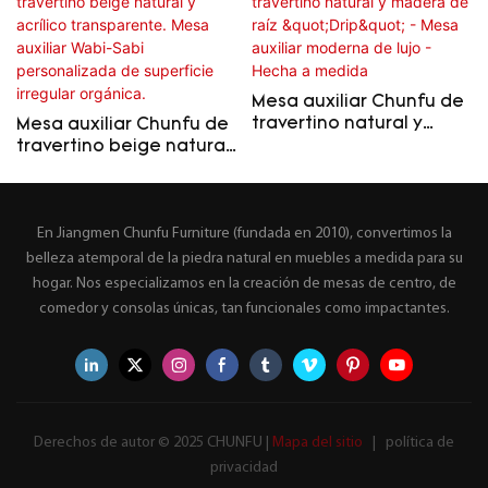
Mesa auxiliar Chunfu de
travertino natural y
Mesa auxiliar Chunfu de
madera de raíz "Drip" -
travertino beige natural
Mesa auxiliar moderna
y acrílico transparente.
de lujo - Hecha a
Mesa auxiliar Wabi-Sabi
medida
personalizada de
En Jiangmen Chunfu Furniture (fundada en 2010), convertimos la
superficie irregular
orgánica.
belleza atemporal de la piedra natural en muebles a medida para su
hogar. Nos especializamos en la creación de mesas de centro, de
comedor y consolas únicas, tan funcionales como impactantes.
Derechos de autor © 2025 CHUNFU |
Mapa del sitio
|
política de
privacidad