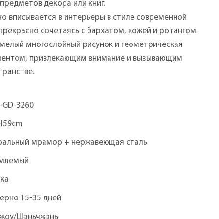
предметов декора или книг.
но вписывается в интерьеры в стиле современной
прекрасно сочетаясь с бархатом, кожей и ротангом.
 смелый многослойный рисунок и геометрическая
ментом, привлекающим внимание и вызывающим
ранстве.
Y-GD-3260
H59cm
ральный мрамор + нержавеющая сталь
млемый
ука
ерно 15-35 дней
чжоу/Шэньчжэнь