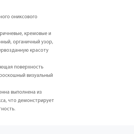
ного ониксового
оричневые, кремовые и
ный, органичный узор,
ервозданную красоту
ающая поверхность
я роскошный визуальный
онна выполнена из
кса, что демонстрирует
тность.