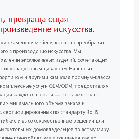
я, превращающая
произведение искусства.
ания каменной мебели, которая преобразит
его в произведение искусства. Мы
товлении эксклюзивных изделий, сочетающих
 с инновационным дизайном. Наш опыт
вертином и другими камнями премиум-класса
 комплексные услуги OEM/ODM, предоставляя
ации каждого аспекта — от размеров до
твие минимального объема заказа и
, сертифицированных по стандарту RoHS,
 гибкие и высококачественные решения для
взыскательных домовладельцев по всему миру,
делие превзойдет ваши ожидания как по