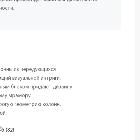
ности.
лонны из чередующихся
щий визуальной интриги.
нным блоком придают дизайну
ому мрамору.
трогую геометрию колонн,
ой.