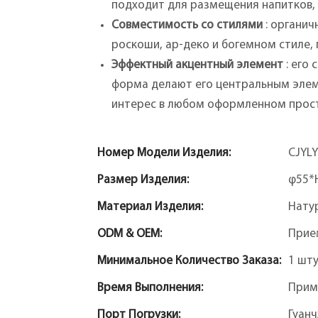
подходит для размещения напитков, 
Совместимость со стилями
: органич
роскоши, ар-деко и богемном стиле, 
Эффектный акцентный элемент
: его
форма делают его центральным эле
интерес в любом оформленном прост
Номер Модели Изделия:
CJYL
Размер Изделия:
φ55*
Материал Изделия:
Нату
ODM & OEM:
Прие
Минимальное Количество Заказа:
1 шт
Время Выполнения:
Прим
Порт Погрузки:
Гуан