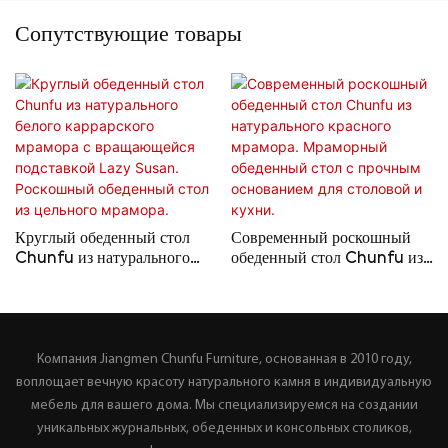
Сопутствующие товары
Круглый обеденный стол
Современный роскошный
Chunfu из натурального
обеденный стол Chunfu из
белого каррарского мрамора
натурального красного
с вращающейся подставкой
мрамора. Мраморный
Lazy Susan. Роскошный
обеденный стол с прочным
обеденный стол из цельного
основанием для столовой и
мрамора.
кухни.
Компания Jiangmen Chunfu Furniture, основанная в 2010 году,
воплощает вечную красоту натурального камня в индивидуальную
мебель для вашего дома. Мы специализируемся на создании
уникальных журнальных, обеденных и консольных столиков,