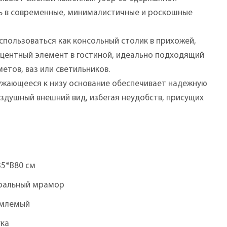
сь в современные, минималистичные и роскошные
спользоваться как консольный столик в прихожей,
кцентный элемент в гостиной, идеально подходящий
тов, ваз или светильников.
сужающееся к низу основание обеспечивает надежную
оздушный внешний вид, избегая неудобств, присущих
35*В80 см
ральный мрамор
млемый
ука