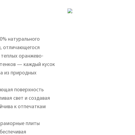
00% натурального
и, отличающегося
 теплых оранжево-
ттенков — каждый кусок
ва из природных
ающая поверхность
ливая свет и создавая
йчива к отпечаткам
 мраморные плиты
беспечивая