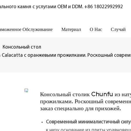
льного камня с услугами OEM и DDM.
+86 18022992992
аможенное Обслуживание
Материал
О Нас
Случай
Консольный стол
 Calacatta с оранжевыми прожилками. Роскошный совреме
Консольный столик Chunfu из нат
прожилками. Роскошный современн
заказ специально для прихожей.
Современный минималистичный силу
к низу основание из плиты уравнове