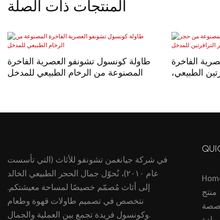
المنتجات ذات الصلة
رية الفاخرة
طاولة كونسول تشونفو العصرية الفاخرة
تين الطبيعي،
المصنوعة من الرخام الطبيعي للمدخل
رتين للمدخل
QUI
في شركة جيانغمن تشونفو للأثاث (التي تأسست
عام ٢٠١٠)، نُحوّل جمال الحجر الطبيعي الخالد
Hom
إلى أثاث مُصمّم خصيصًا لمساحة معيشتكم.
منتج
نتخصص في تصميم طاولات قهوة وطعام
صصة
وكونسول فريدة تجمع بين العملية والجمال.