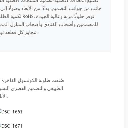
تصنيع المعدات الأصلية/تصميم المنتجات الأصلية ا
جانب من جوانب التصميم، بدءًا من الأبعاد وصولًا إلى 
لكمية الطلب، وباستخد
للمصممين وأصحاب الفنادق وأصحاب المنازل المميز
تتجاوز كل قطعة توقعاتك من حيث الجمال والمتانة.
صُنعت طاولة الكونسول الفاخرة ه
الطبيعي والتصميم العصري البسيط
الأناقة الخالدة، لتكون بمثابة سطح عملي وقطعة ديكور مميزة في آن واحد.