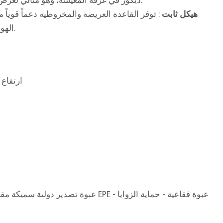
ديكور في غرفة المعيشة، وهو مثالي لعرض الديكورات والمزهريات أو وحدات الإضاءة.
هيكل ثابت
: توفر القاعدة العريضة والمخروطية دعماً قوي
الهواء، وتجنب إعاقة تصميمات الأرجل التقليدية.
135 × 35 × ارتفاع 80 سم
ق
عبوة تصدير دولية سميكة مقاومة للتبخير - قطن EPE - عبوة فقاعية - حماية الزوايا