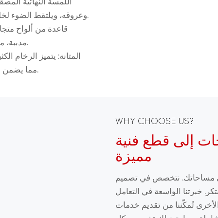
اللمسة النهائية المص
وعروقه، ويلتقط الضوء لخلق تأثير بصري فاخر مع مقاومة بصمات الأصابع والبقع.
قاعدة من ألواح متج
مدببة، مما يضمن سلامة هيكلية سلسة وشكلاً هندسياً متماسكاً.
المتانة: يتميز الرخام ال
مما يضمن أداءً طويل الأمد ولمسة نهائية تتحسن مع مرور الوقت.
WHY CHOOSE US?
ات إلى قطع فنية
مميزة
لى مساحاتك. نتخصص في تصميم
كر. خبرتنا الواسعة في التعامل
لأخرى تُمكّننا من تقديم خدمات