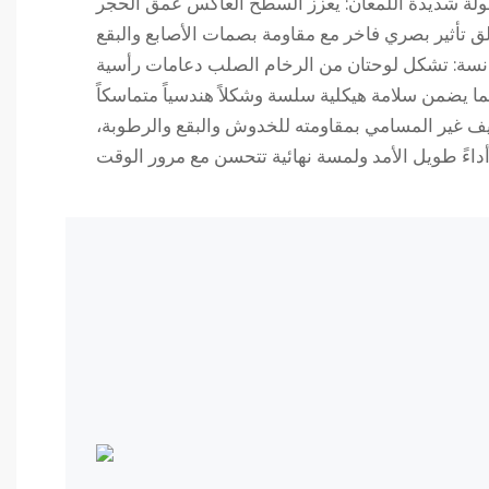
قولة شديدة اللمعان: يعزز السطح العاكس عمق الحجر
انسة: تشكل لوحتان من الرخام الصلب دعامات رأسية
كثيف غير المسامي بمقاومته للخدوش والبقع والرطوبة،