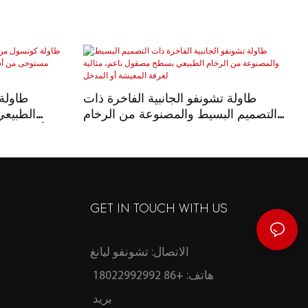
طاولة تشونفو الجانبية الفاخرة ذات
طاولة
التصميم البسيط والمصنوعة من الرخام
الطبيع
الطبيعي بسطح مصقول ناعم، مثالية لغرفة
أسلوب و
المعيشة أو المدخل
GET IN TOUCH WITH US
الاتصال: تشونفو ليانغ
هاتف: +86 18022992992
بريد