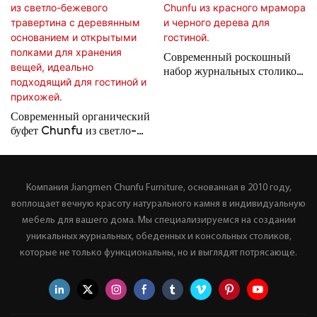
Современный роскошный
набор журнальных столиков
Chunfu из красного
мрамора и черного дерева
для гостиной.
Современный органический
буфет Chunfu из светло-
бежевого травертина с
деревянным основанием и
открытыми полками для
Компания Jiangmen Chunfu Furniture, основанная в 2010 году,
хранения вещей, идеально
подходящий для гостиной и
воплощает вечную красоту натурального камня в индивидуальную
прихожей.
мебель для вашего дома. Мы специализируемся на создании
уникальных журнальных, обеденных и консольных столиков,
которые не только функциональны, но и выглядят потрясающе.