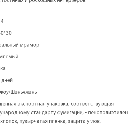
 гостиных и роскошных интерьеров.
54
80*30
ральный мрамор
млемый
ука
 дней
чжоу/Шэньчжэнь
щенная экспортная упаковка, соответствующая
ународному стандарту фумигации, - пенополиэтилен
, хлопок, пузырчатая пленка, защита углов.