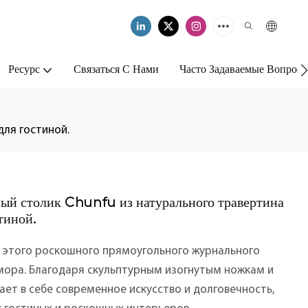
Ресурс
Связаться С Нами
Часто Задаваемые Вопрос
ля гостиной.
й столик Chunfu из натурального травертина
тиной.
 этого роскошного прямоугольного журнального
мора. Благодаря скульптурным изогнутым ножкам и
ет в себе современное искусство и долговечность,