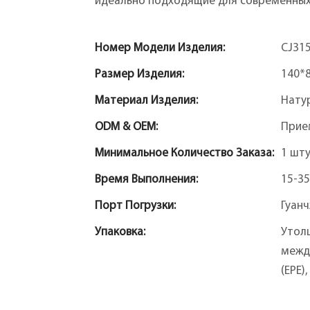
идеально подходящие для современных
Номер Модели Изделия:
CJ31
Размер Изделия:
140*
Материал Изделия:
Нату
ODM & OEM:
Прие
Минимальное Количество Заказа:
1 шт
Время Выполнения:
15-35
Порт Погрузки:
Гуан
Упаковка:
Утол
межд
(EPE)