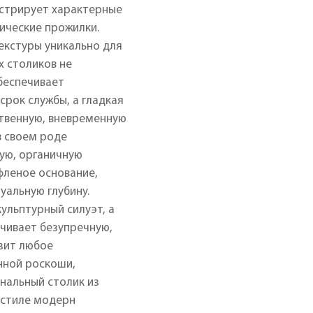
нстрирует характерные
нические прожилки.
екстуры уникально для
х столиков не
беспечивает
срок службы, а гладкая
ственную, вневременную
в своем роде
кую, органичную
фленое основание,
уальную глубину.
ульптурный силуэт, а
чивает безупречную,
зит любое
нной роскоши,
нальный столик из
 стиле модерн