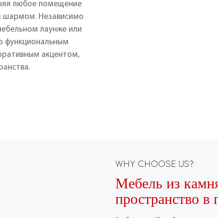
лняя любое помещение
м шармом. Независимо
енебельном лаунже или
но функциональным
оративным акцентом,
анства.
WHY CHOOSE US?
Мебель из камн
пространство в 