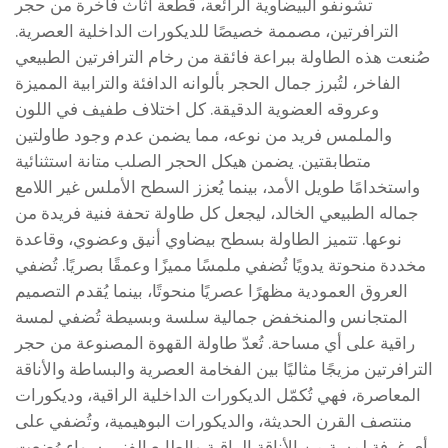
تشونفو البيضاوية الرائعة، قطعة أثاث فاخرة من حجر
الترافرتين، مصممة خصيصًا للديكورات الداخلية العصرية.
صُنعت هذه الطاولة ببراعة فائقة من رخام الترافرتين الطبيعي
الفاخر، لتُبرز جمال الحجر بألوانه الدافئة والترابية المميزة
وعروقه العضوية الدقيقة. كل اختلاف طفيف في اللون
والملمس فريد من نوعه، مما يضمن عدم وجود طاولتين
متطابقتين. يضمن هيكل الحجر الصلب متانة استثنائية
واستخدامًا طويل الأمد، بينما يُعزز السطح الأملس غير اللامع
جماله الطبيعي الخالد، ليجعل كل طاولة تحفة فنية فريدة من
نوعها. تتميز الطاولة بسطح بيضاوي أنيق وعضوي، وقاعدة
مخددة منحوتة يدويًا تُضفي ملمسًا مميزًا وعمقًا بصريًا. تُضفي
العروق العمودية مظهرًا عصريًا منحوتًا، بينما يُقدم التصميم
المتجانس والمنخفض جمالية سلسة وبسيطة تُضفي لمسة
راقية على أي مساحة. تُعدّ طاولة القهوة المصنوعة من حجر
الترافرتين مزيجًا مثاليًا بين الفخامة العصرية والبساطة والأناقة
المعاصرة، فهي تُكمّل الديكورات الداخلية الراقية، وديكورات
منتصف القرن الحديثة، والديكورات البوهيمية، وتُضفي على