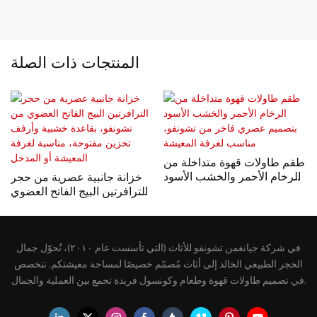
المنتجات ذات الصلة
طقم طاولات قهوة متداخلة من
الرخام الأحمر والخشب الأسود
خزانة جانبية عصرية من حجر
بتصميم عصري فاخر من
الترافرتين البيج الفاتح العضوي
تشونفو، مناسب لغرفة
من تشونفو، بقاعدة خشبية
المعيشة
وأرفف تخزين مفتوحة، مناسبة
لغرفة المعيشة أو المدخل
في شركة جيانغمن تشونفو للأثاث (التي تأسست عام ٢٠١٠)، نُحوّل جمال
الحجر الطبيعي الخالد إلى أثاث مُصمّم خصيصًا لمساحة معيشتكم. نتخصص
في تصميم طاولات قهوة وطعام وكونسول فريدة تجمع بين العملية والجمال.