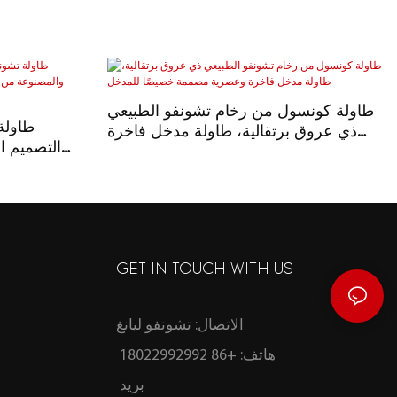
طاولة كونسول من رخام تشونفو الطبيعي
طاولة 
ذي عروق برتقالية، طاولة مدخل فاخرة
التصميم ا
وعصرية مصممة خصيصًا للمدخل
الطبيعي بسطح
GET IN TOUCH WITH US
الاتصال: تشونفو ليانغ
هاتف: +86 18022992992
بريد