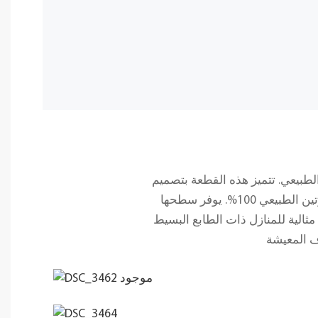
طبيعي. تتميز هذه القطعة بتصميم
هندسي منحوت، مع فتحات منحنية ناعمة وعروق عضوية دقيقة، وهي مصنوعة من أجود أنواع الترافرتين الطبيعي 100%. يوفر سطحها
مثالية للمنازل ذات الطابع البسيط