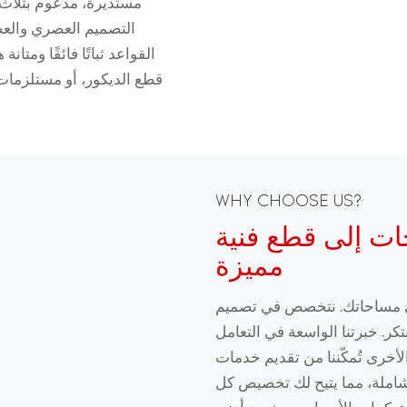
مستديرة، مدعوم بثلاث 
التصميم العصري والعض
القواعد ثباتًا فائقًا ومت
قطع الديكور، أو مستلزمات ا
WHY CHOOSE US?
ات إلى قطع فنية
مميزة
لى مساحاتك. نتخصص في تصميم
كر. خبرتنا الواسعة في التعامل
لأخرى تُمكّننا من تقديم خدمات
لشاملة، مما يتيح لك تخصيص كل