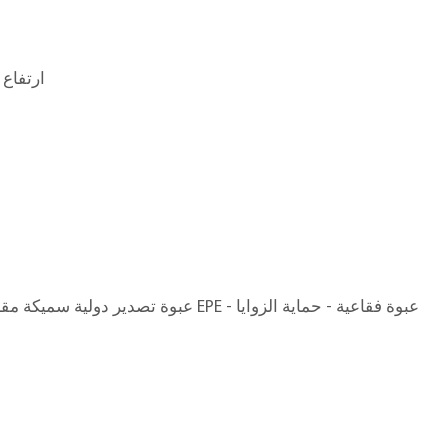
122 × 50 × ارتفاع 72 سم
ق
عبوة تصدير دولية سميكة مقاومة للتبخير - قطن EPE - عبوة فقاعية - حماية الزوايا