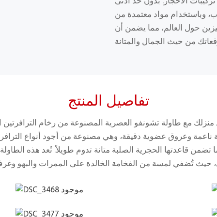
تركيبات الأحجار. بدون حد أدنى
ام مواد معتمدة من RoHS، نوفر حلولًا مرنة وعالية الجودة
ين حول العالم، مما يضمن أن
تفاصيل المنتج
زلك مع طاولة تشونفو العصرية المصنوعة من رخام الترافرتين ال
تضمن قاعدتها الحجرية الصلبة متانة تدوم طويلاً. تُعد هذه الطاولة 