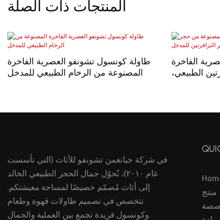
المنتجات ذات الصلة
رية الفاخرة
طاولة كونسول تشونفو العصرية الفاخرة
تين الطبيعي،
المصنوعة من الرخام الطبيعي للمدخل
رتين للمدخل
QUI
في شركة جيانغمن تشونفو للأثاث (التي تأسست
عام ٢٠١٠)، نُحوّل جمال الحجر الطبيعي الخالد
Hom
إلى أثاث مُصمّم خصيصًا لمساحة معيشتكم.
منتج
نتخصص في تصميم طاولات قهوة وطعام
صصة
وكونسول فريدة تجمع بين العملية والجمال.