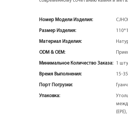
современному сочетанию камня и мета
Номер Модели Изделия:
CJHO
Размер Изделия:
110*
Материал Изделия:
Нату
ODM & OEM:
Прие
Минимальное Количество Заказа:
1 шт
Время Выполнения:
15-35
Порт Погрузки:
Гуан
Упаковка:
Утол
межд
(EPE)