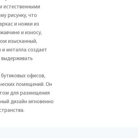
и естественными
му рисунку, что
аркас и ножки из
жавчине и износу,
том изысканный,
 и металла создает
ю выдерживать
 бутиковых офисов,
ческих помещений. Он
нтом для размещения
льный дизайн мгновенно
странства.