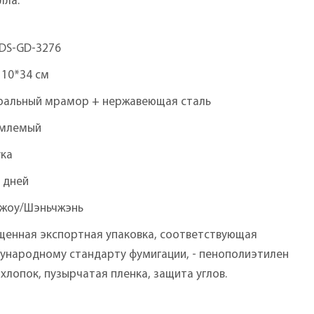
лла.
DS-GD-3276
110*34 см
ральный мрамор + нержавеющая сталь
млемый
ука
 дней
чжоу/Шэньчжэнь
щенная экспортная упаковка, соответствующая
ународному стандарту фумигации, - пенополиэтилен
, хлопок, пузырчатая пленка, защита углов.