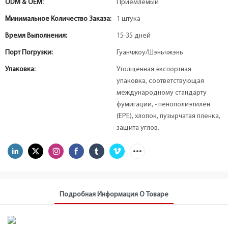
ODM & OEM:
Приемлемый
Минимальное Количество Заказа:
1 штука
Время Выполнения:
15-35 дней
Порт Погрузки:
Гуанчжоу/Шэньчжэнь
Упаковка:
Утолщенная экспортная
упаковка, соответствующая
международному стандарту
фумигации, - пенополиэтилен
(EPE), хлопок, пузырчатая пленка,
защита углов.
Подробная Информация О Товаре