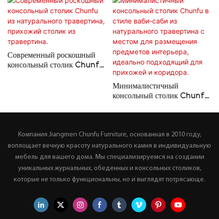
Современный роскошный
я
консольный столик Chunfu
из натурального травертина,
прихожий столик из
Минималистичный
травертина.
консольный столик Chunfu
в стиле ваби-саби из
натурального травертина с
местом для размещения
Компания Jiangmen Chunfu Furniture, основанная в 2010 году,
предметов интерьера,
идеально подходящий для
воплощает вечную красоту натурального камня в индивидуальную
прихожей и коридора.
мебель для вашего дома. Мы специализируемся на создании
уникальных журнальных, обеденных и консольных столиков,
которые не только функциональны, но и выглядят потрясающе.