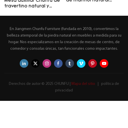
de mármol natural
Mesa auxiliar Chunfu de
Chunfu, mesa auxiliar
travertino natural y
moderna de lujo para
madera de raíz "Drip" -
sala de estar.
Mesa auxiliar moderna
de lujo - Hecha a
En Jiangmen Chunfu Furniture (fundada en 2010), convertimos la
medida
belleza atemporal de la piedra natural en muebles a medida para su
hogar. Nos especializamos en la creación de mesas de centro, de
comedor y consolas únicas, tan funcionales como impactantes.
Derechos de autor © 2025 CHUNFU |
Mapa del sitio
|
política de
privacidad