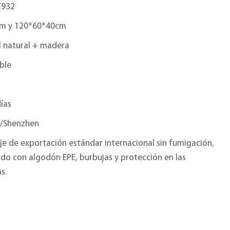
7932
m y 120*60*40cm
 natural + madera
ble
ías
/Shenzhen
e de exportación estándar internacional sin fumigación,
do con algodón EPE, burbujas y protección en las
s.