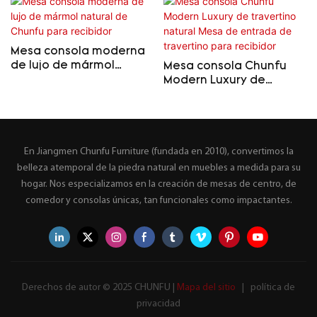
Mesa consola moderna
de lujo de mármol
Mesa consola Chunfu
natural de Chunfu para
Modern Luxury de
recibidor
travertino natural Mesa
de entrada de
travertino para recibidor
En Jiangmen Chunfu Furniture (fundada en 2010), convertimos la
belleza atemporal de la piedra natural en muebles a medida para su
hogar. Nos especializamos en la creación de mesas de centro, de
comedor y consolas únicas, tan funcionales como impactantes.
Derechos de autor © 2025 CHUNFU |
Mapa del sitio
|
política de
privacidad