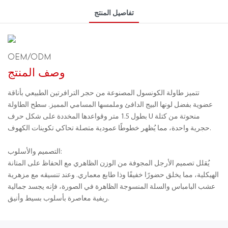
تفاصيل المنتج
OEM/ODM
وصف المنتج
تتميز طاولة الكونسول المصنوعة من حجر الترافرتين الطبيعي بأناقة
عضوية بفضل لونها البيج الدافئ وملمسها المسامي المميز. سطح الطاولة
بطول 1.5 متر وقواعدها المخددة على شكل حرف U منحوتة من كتلة
حجرية واحدة، مما يُظهر خطوطًا عمودية متصلة تحاكي تكوينات الكهوف.
التصميم والأسلوب:
يُقلل تصميم الأرجل المجوفة من الوزن الظاهري مع الحفاظ على المتانة
الهيكلية، مما يخلق حضورًا خفيفًا وذا طابع معماري. وعند تنسيقه مع مزهرية
عشب البامباس والسلة المنسوجة الظاهرة في الصورة، فإنه يجسد جمالية
ريفية معاصرة بأسلوب بسيط وأنيق.