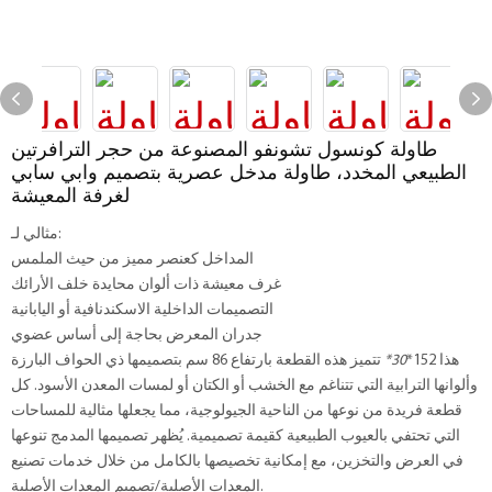
طاولة كونسول تشونفو المصنوعة من حجر الترافرتين
الطبيعي المخدد، طاولة مدخل عصرية بتصميم وابي سابي
لغرفة المعيشة
مثالي لـ:
المداخل كعنصر مميز من حيث الملمس
غرف معيشة ذات ألوان محايدة خلف الأرائك
التصميمات الداخلية الاسكندنافية أو اليابانية
جدران المعرض بحاجة إلى أساس عضوي
هذا 152*
30*
تتميز هذه القطعة بارتفاع 86 سم بتصميمها ذي الحواف البارزة
وألوانها الترابية التي تتناغم مع الخشب أو الكتان أو لمسات المعدن الأسود. كل
قطعة فريدة من نوعها من الناحية الجيولوجية، مما يجعلها مثالية للمساحات
التي تحتفي بالعيوب الطبيعية كقيمة تصميمية. يُظهر تصميمها المدمج تنوعها
في العرض والتخزين، مع إمكانية تخصيصها بالكامل من خلال خدمات تصنيع
المعدات الأصلية/تصميم المعدات الأصلية.