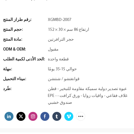
XGMBD-2007
رقم طراز المنتج:
152 × 30 × ارتفاع 86 سم
حجم المنتج:
حجر الترافرتين
مادة المنتج:
مقبول
ODM & OEM:
قطعة واحدة
الحد الأدنى لكمية الطلب:
حوالي 15-35 يومًا
مهلة:
قوانغتشو / شنتشن
ميناء التحميل:
عبوة تصدير دولية سميكة مقاومة للتبخير - قطن
طَرد:
EPE - غلاف فقاعي - واقيات زوايا - ورق كرافت -
صندوق خشبي