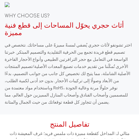
WHY CHOOSE US?
أثاث حجري يحوّل المساحات إلى قطع فنية
مميزة
اختر تشونفو لأثاث حجري يُضفي لمسةً مميزةً على مساحاتك. نتخصص في
تصميم قطع فريدة تجمع بين الحرفية التقليدية والتصميم المبتكر. خبرتنا
الواسعة في التعامل مع حجر الترافرتين الطبيعي وأنواع الأحجار الفاخرة
الأخرى تُمكّننا من تقديم خدمات تصنيع المعدات الأصلية/تصميم المنتجات
الأصلية الشاملة، مما يتيح لك تخصيص كل جانب من جوانب التصميم، بدءًا
من الأبعاد وصولًا إلى تركيبات الأحجار. بدون حد أدنى لكمية الطلب،
وباستخدام مواد معتمدة من RoHS، نوفر حلولًا مرنة وعالية الجودة
للمصممين وأصحاب الفنادق وأصحاب المنازل المميزين حول العالم، مما
يضمن أن تتجاوز كل قطعة توقعاتك من حيث الجمال والمتانة.
تفاصيل المنتج
مثالي لـ: المداخل كقطعة مميزة ذات ملمس فريد؛ غرف المعيشة ذات