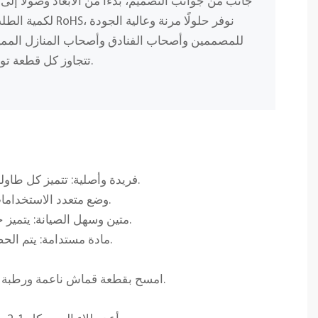
جانب من جوانب التصميم، بدءًا من الأبعاد وصولًا إلى 
لكمية الطلب، وباستخد
للمصممين وأصحاب الفنادق وأصحاب المنازل المميز
تتجاوز كل قطعة توقعاتك من حيث الجمال والمتانة.
✅ فريدة وأصلية: تتميز كل طاولة بأنماط ومسام فريدة من نوعها من الأحجار الطبيعية، مما يضمن أن تكون قطعتك أصلية حقًا.
✅ وضع متعدد الاستخدامات: مثالي كطاولة جانبية للأريكة، أو منضدة ليلية، أو قاعدة عرض للأعمال الفنية والنباتات.
✅ متين وسهل الصيانة: يتميز حجر الترافرتين المغلق بمقاومته للخدوش والانسكابات، مما يجعله مناسبًا للاستخدام اليومي.
✅ مادة مستدامة: يتم الحصول على حجر الترافرتين من محاجر تدار بشكل مسؤول، وهو خيار متجدد وصديق للبيئة.
امسح بقطعة قماش ناعمة ورطبة للتنظيف؛ تجنب المواد الكيميائية القاسية أو المنظفات الكاشطة التي قد تتلف المادة المانعة للتسرب.