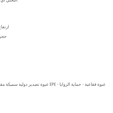
النحتي أي غرفة إلى معرض فني مُنسق للتصميم الحديث.
32 × 32 × ارتفاع 5
حجر 
ق
عبوة تصدير دولية سميكة مقاومة للتبخير - قطن EPE - عبوة فقاعية - حماية الزوايا