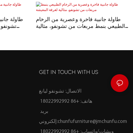
طاولة جانبية فاخرة وعصرية من الرخام
طاولة جانب
الطبيعي بنمط مربعات من تشونفو، مثالية
تشونفو،
لغرفة المعيشة
GET IN TOUCH WITH US
الاتصال: تشونفو ليانغ
هاتف: +86 18022992992
بريد
chunfufurniture@jmchunfu.com
إلكتروني:
ويشات/واتساب: +86 18022992992