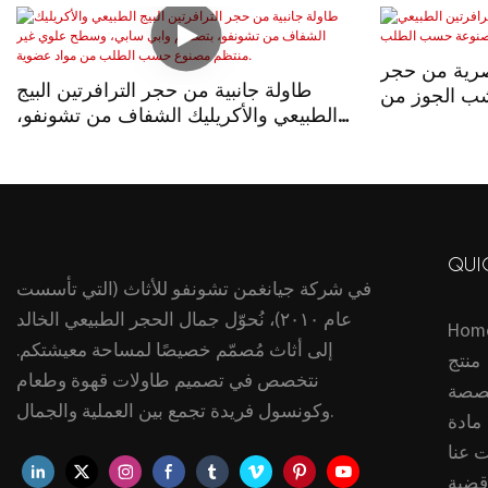
صرية من حجر
طاولة جانبية من حجر الترافرتين البيج
شب الجوز من
الطبيعي والأكريليك الشفاف من تشونفو،
 حسب الطلب
بتصميم وابي سابي، وسطح علوي غير
منتظم مصنوع حسب الطلب من مواد
عضوية.
QUI
في شركة جيانغمن تشونفو للأثاث (التي تأسست
عام ٢٠١٠)، نُحوّل جمال الحجر الطبيعي الخالد
Hom
إلى أثاث مُصمّم خصيصًا لمساحة معيشتكم.
منتج
نتخصص في تصميم طاولات قهوة وطعام
صصة
وكونسول فريدة تجمع بين العملية والجمال.
مادة
 عنا
قضية