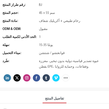
BJ
رقم طراز المنتج:
45 × 55 سم
حجم المنتج:
رخام طبيعي + أكريليك شفاف
مادة المنتج:
مقبول
ODM & OEM:
1
الحد الأدنى لكمية الطلب:
15-35 يومًا
مهلة:
قوانغتشو / شنتشن
ميناء التحميل:
عبوة تصدير قياسية دولية بدون تبخير، معززة
طَرد:
بقطن EPE، وفقاعات، وحماية للزوايا.
تفاصيل المنتج