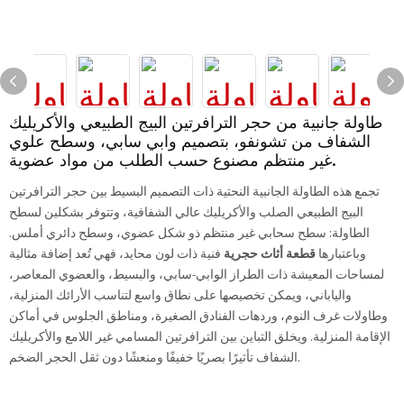
طاولة جانبية من حجر الترافرتين البيج الطبيعي والأكريليك
الشفاف من تشونفو، بتصميم وابي سابي، وسطح علوي
غير منتظم مصنوع حسب الطلب من مواد عضوية.
تجمع هذه الطاولة الجانبية النحتية ذات التصميم البسيط بين حجر الترافرتين
البيج الطبيعي الصلب والأكريليك عالي الشفافية، وتتوفر بشكلين لسطح
الطاولة: سطح سحابي غير منتظم ذو شكل عضوي، وسطح دائري أملس.
وباعتبارها
قطعة أثاث حجرية
فنية ذات لون محايد، فهي تُعد إضافة مثالية
لمساحات المعيشة ذات الطراز الوابي-سابي، والبسيط، والعضوي المعاصر،
والياباني، ويمكن تخصيصها على نطاق واسع لتناسب الأرائك المنزلية،
وطاولات غرف النوم، وردهات الفنادق الصغيرة، ومناطق الجلوس في أماكن
الإقامة المنزلية. ويخلق التباين بين الترافرتين المسامي غير اللامع والأكريليك
الشفاف تأثيرًا بصريًا خفيفًا ومنعشًا دون ثقل الحجر الضخم.