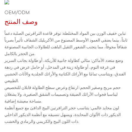
OEM/ODM
وصف المنتج
تباين خفيف الوزن بين المواد المختلطة: توفر قاعدة الترافرتين الصلبة دعماً
ثابتاً، بينما يضفي العمود الأوسط المصنوع من الأكريليك الشفاف تأثيراً بصرياً
شفافاً مجوفاً، مما يتجنب الشعور الثقيل الباهت للطاولات الجانبية المصنوعة
من الحجر بالكامل.
وضع متعدد الأماكن: مثالي كطاولة جانبية للأريكة، أو طاولة بجانب السرير
في غرفة النوم، أو طاولة زينة في المدخل، أو حامل عرض في ردهة
الفندق، ويتناسب تمامًا مع الأرائك الكتانية والأرائك الجلدية والأثاث الخشبي
الطبيعي.
حجم مريح وصغير الحجم: ارتفاع وعرض سطح الطاولة قابلان للتخصيص
ليناسبا فجوات الأرائك الضيقة وتصميمات الشقق الصغيرة، ولا يشغلان
مساحة معيشة إضافية.
لون محايد عالمي: يتناسب حجر الترافرتين البيج الدافئ مع جميع أنظمة
الديكور ذات الألوان المحايدة، ويسهل تنسيقه مع أنظمة الديكور الداخلي
ذات اللون البيج والكريمي والرمادي والخشب.