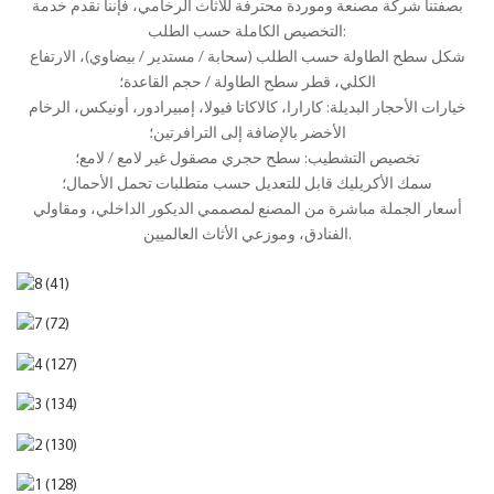
بصفتنا شركة مصنعة وموردة محترفة للأثاث الرخامي، فإننا نقدم خدمة
التخصيص الكاملة حسب الطلب:
شكل سطح الطاولة حسب الطلب (سحابة / مستدير / بيضاوي)، الارتفاع
الكلي، قطر سطح الطاولة / حجم القاعدة؛
خيارات الأحجار البديلة: كارارا، كالاكاتا فيولا، إمبيرادور، أونيكس، الرخام
الأخضر بالإضافة إلى الترافرتين؛
تخصيص التشطيب: سطح حجري مصقول غير لامع / لامع؛
سمك الأكريليك قابل للتعديل حسب متطلبات تحمل الأحمال؛
أسعار الجملة مباشرة من المصنع لمصممي الديكور الداخلي، ومقاولي
الفنادق، وموزعي الأثاث العالميين.