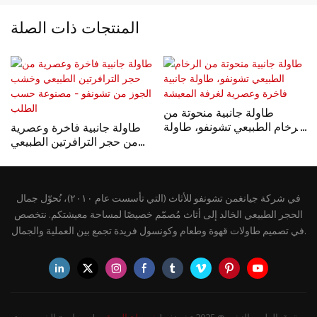
المنتجات ذات الصلة
طاولة جانبية منحوتة من
الرخام الطبيعي تشونفو، طاولة
طاولة جانبية فاخرة وعصرية
جانبية فاخرة وعصرية لغرفة
من حجر الترافرتين الطبيعي
المعيشة
وخشب الجوز من تشونفو -
مصنوعة حسب الطلب
في شركة جيانغمن تشونفو للأثاث (التي تأسست عام ٢٠١٠)، نُحوّل جمال
الحجر الطبيعي الخالد إلى أثاث مُصمّم خصيصًا لمساحة معيشتكم. نتخصص
في تصميم طاولات قهوة وطعام وكونسول فريدة تجمع بين العملية والجمال.