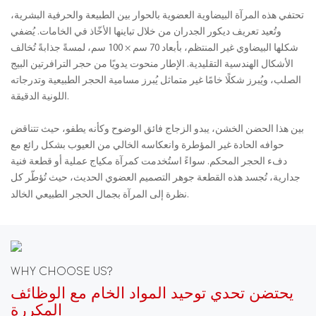
تحتفي هذه المرآة البيضاوية العضوية بالحوار بين الطبيعة والحرفية البشرية،
وتُعيد تعريف ديكور الجدران من خلال تباينها الأخّاذ في الخامات. يُضفي
شكلها البيضاوي غير المنتظم، بأبعاد 70 سم × 100 سم، لمسةً جذابةً تُخالف
الأشكال الهندسية التقليدية. الإطار منحوت يدويًا من حجر الترافرتين البيج
الصلب، ويُبرز شكلًا خامًا غير متماثل يُبرز مسامية الحجر الطبيعية وتدرجاته
اللونية الدقيقة.
بين هذا الحضن الخشن، يبدو الزجاج فائق الوضوح وكأنه يطفو، حيث تتناقض
حوافه الحادة غير المؤطرة وانعكاسه الخالي من العيوب بشكل رائع مع
دفء الحجر المحكم. سواءً استُخدمت كمرآة مكياج عملية أو قطعة فنية
جدارية، تُجسد هذه القطعة جوهر التصميم العضوي الحديث، حيث تُؤطّر كل
نظرة إلى المرآة بجمال الحجر الطبيعي الخالد.
WHY CHOOSE US?
يحتضن تحدي توحيد المواد الخام مع الوظائف
المكررة