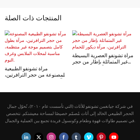
المنتجات ذات الصلة
مرآة تشونفو العصرية البسيطة
غير المتماثلة بإطار من حجر
الترافرتين، مرآة ديكور للحمام
مرآة تشونفو الطبيعية
المصنوعة من حجر الترافرتين،
مرآة بطول كامل بتصميم موجة
غير منتظمة، مناسبة لمحلات
الملابس وغرف النوم.
في شركة جيانغمن تشونفو للأثاث (التي تأسست عام ٢٠١٠)، نُحوّل جمال
الحجر الطبيعي الخالد إلى أثاث مُصمّم خصيصًا لمساحة معيشتكم. نتخصص
في تصميم طاولات قهوة وطعام وكونسول فريدة تجمع بين العملية والجمال.