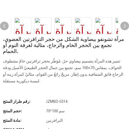
مرآة تشونفو بيضاوية الشكل من حجر الترافرتين العضوي،
تجمع بين الحجر الخام والزجاج، مثالية لغرفة النوم أو
الحمام.
تتميز هذه المرآة بتصميم بيضاوي حرّ، مُؤطّر بحجر ترافرتين خامّ مشطوف
الحواف، بمقاس 70×100 سم، تجمع بين جمال الحجر الطبيعيّ الأصيل ودقة
الزجاج فائق الشفافية بدون إطار. مزيجٌ رائعٌ من القوام، مثاليّ كمرآة زينة أو
لمسة ديكورية مستقلة.
JZMBD-5014
رقم طراز المنتج:
70*100 سم
حجم المنتج:
الترافرتين
مادة المنتج: