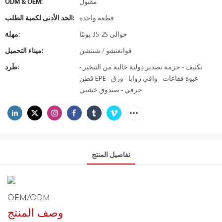
مقبول
ODM & OEM:
قطعة واحدة
الحد الأدنى لكمية الطلب:
حوالي 25-35 يومًا
مهلة:
قوانغتشو / شنتشن
ميناء التحميل:
تكثيف - حزمة تصدير دولية خالية من التبخير -
طَرد:
قطن EPE - عبوة فقاعات - واقي زوايا - ورق
حرفي - صندوق خشبي
تفاصيل المنتج
OEM/ODM
وصف المنتج