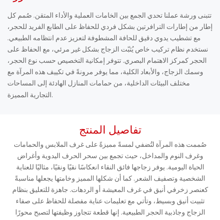
تتبنى ورشة عملنا تحدي الجمع بين الخامات العملية والأداء المتقن. صُمم كل
إطار من إطارات الترافرتين بشكل فردي للحفاظ على الطابع الفريد للحجر،
مع تشطيب يدوي دقيق للحافة المشطوفة لتعزيز عدم انتظامه الطبيعي.
نستخدم نظام تركيب خاص يُثبّت الزجاج بشكل غير مرئي، مع الحفاظ على
الحجر كمركز الاهتمام البصري. تتوفر إمكانية التخصيص حسب نوع الحجر،
وسمك الزجاج، والأبعاد الكلية، مما يوفر مرونةً في تكييف هذه المرآة مع
مختلف البيئات الداخلية، من حمامات المنازل الهادئة إلى المساحات
التجارية المميزة.
تفاصيل المنتج
صُممت هذه المرآة لتُضفي لمسةً مميزةً على غرف الملابس والحمامات
وغرف النوم والمداخل، حيث تجمع بين سحر الحرف اليدوية وأغراض
الحياة اليومية. يوفر زجاجها فائق النقاء انعكاسًا نقيًا ونقيًا، مثاليًا للعناية
الشخصية وتصفيف الشعر. كما أن شكلها المميز وخامتها يجعلها مناسبةً
كعنصر زخرفي أنيق في غرف المعيشة أو الردهات. جاهزة للتعليق بنظام
تثبيت أنيق وبسيط، وتأتي مع تعليمات عناية مفصلة للحفاظ على صفاء
الزجاج وجاذبية الحجر الطبيعية. إنها قطعة تتجاوز وظيفتها لتصبح محورًا