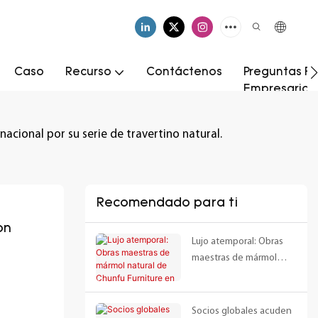
Caso
Recurso
Contáctenos
Preguntas Fr
Empresarial
cional por su serie de travertino natural.
Recomendado para ti
n 
Lujo atemporal: Obras
maestras de mármol
natural de Chunfu
Furniture en la galería de
ventas Longhu Bocui
Socios globales acuden