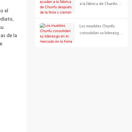
a la fábrica de Chunfu
o el
después de la feria y
cierran acuerdos
ediato,
internacionales.
Los muebles Chunfu
su
consolidan su liderazgo
as de la
en el mercado en la
ue
Feria del Mueble de
Shanghái 2025