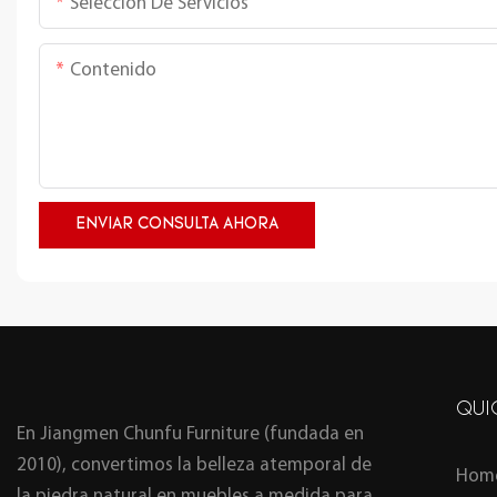
Selección De Servicios
Contenido
ENVIAR CONSULTA AHORA
QUI
En Jiangmen Chunfu Furniture (fundada en
2010), convertimos la belleza atemporal de
Hom
la piedra natural en muebles a medida para