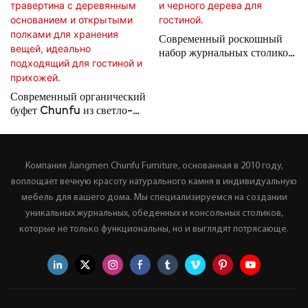
Современный роскошный
набор журнальных столиков
Chunfu из красного
мрамора и черного дерева
для гостиной.
Современный органический
буфет Chunfu из светло-
бежевого травертина с
деревянным основанием и
открытыми полками для
Компания Jiangmen Chunfu Furniture, основанная в 2010 году,
хранения вещей, идеально
подходящий для гостиной и
воплощает вечную красоту натурального камня в индивидуальную
прихожей.
мебель для вашего дома. Мы специализируемся на создании
уникальных журнальных, обеденных и консольных столиков,
которые не только функциональны, но и выглядят потрясающе.