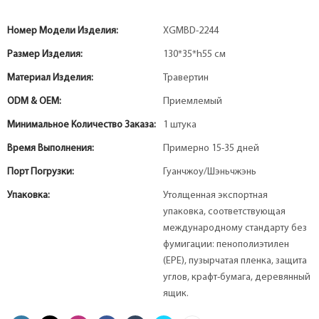
Номер Модели Изделия:
XGMBD-2244
Размер Изделия:
130*35*h55 см
Материал Изделия:
Травертин
ODM & OEM:
Приемлемый
Минимальное Количество Заказа:
1 штука
Время Выполнения:
Примерно 15-35 дней
Порт Погрузки:
Гуанчжоу/Шэньчжэнь
Упаковка:
Утолщенная экспортная
упаковка, соответствующая
международному стандарту без
фумигации: пенополиэтилен
(EPE), пузырчатая пленка, защита
углов, крафт-бумага, деревянный
ящик.