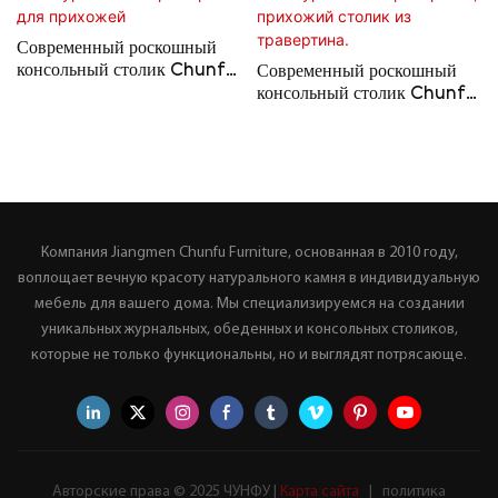
Современный роскошный
консольный столик Chunfu
Современный роскошный
из натурального мрамора для
консольный столик Chunfu
прихожей
из натурального травертина,
прихожий столик из
травертина.
Компания Jiangmen Chunfu Furniture, основанная в 2010 году,
воплощает вечную красоту натурального камня в индивидуальную
мебель для вашего дома. Мы специализируемся на создании
уникальных журнальных, обеденных и консольных столиков,
которые не только функциональны, но и выглядят потрясающе.
Авторские права © 2025 ЧУНФУ |
Карта сайта
|
политика