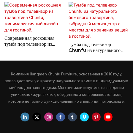
Современная роскошная
тумба под телевизор из
Тумба под телевизор
травертина Chunfu,
Chunfu из натурального
минималистичный дизайн
бежевого травертина,
для гостиной.
гибридный медиацентр с
местом для хранения вещей
Компания Jiangmen Chunfu Furniture, основанная в 2010 году,
в гостиной.
воплощает вечную красоту натурального камня в индивидуальную
мебель для вашего дома. Мы специализируемся на создании
уникальных журнальных, обеденных и консольных столиков,
которые не только функциональны, но и выглядят потрясающе.