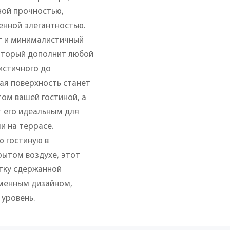
ной прочностью,
енной элегантностью.
эт и минималистичный
который дополнит любой
истичного до
ная поверхность станет
ом вашей гостиной, а
т его идеальным для
и на террасе.
ю гостиную в
рытом воздухе, этот
отку сдержанной
еменным дизайном,
уровень.