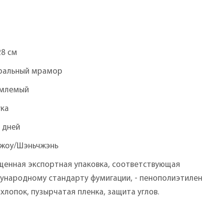
28 см
ральный мрамор
млемый
ука
 дней
чжоу/Шэньчжэнь
щенная экспортная упаковка, соответствующая
ународному стандарту фумигации, - пенополиэтилен
, хлопок, пузырчатая пленка, защита углов.