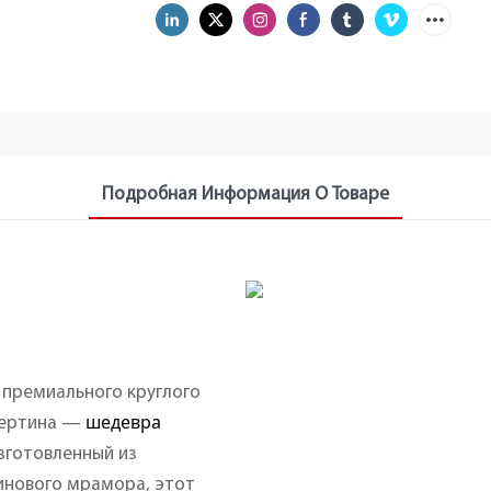
Подробная Информация О Товаре
 премиального круглого
шедевра
авертина —
зготовленный из
инового мрамора, этот