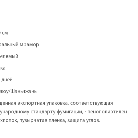
0 см
ральный мрамор
млемый
ука
 дней
чжоу/Шэньчжэнь
щенная экспортная упаковка, соответствующая
ународному стандарту фумигации, - пенополиэтилен
, хлопок, пузырчатая пленка, защита углов.