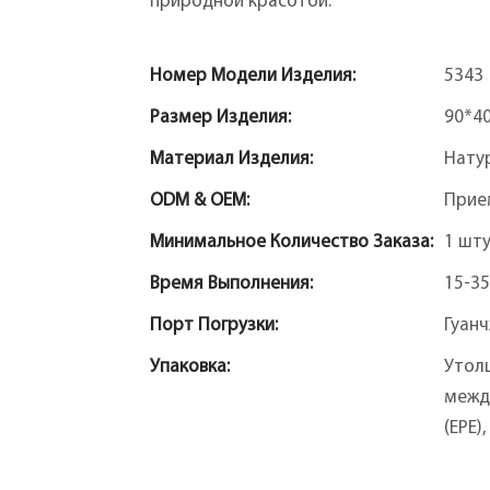
природной красотой.
Номер Модели Изделия:
5343
Размер Изделия:
90*4
Материал Изделия:
Нату
ODM & OEM:
Прие
Минимальное Количество Заказа:
1 шт
Время Выполнения:
15-35
Порт Погрузки:
Гуан
Упаковка:
Утол
межд
(EPE)