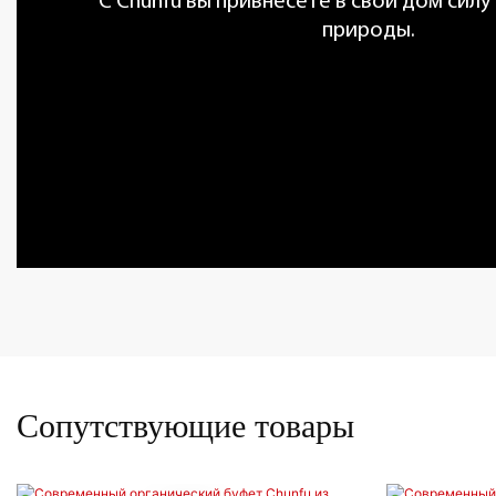
С Chunfu вы привнесете в свой дом силу
природы.
Сопутствующие товары