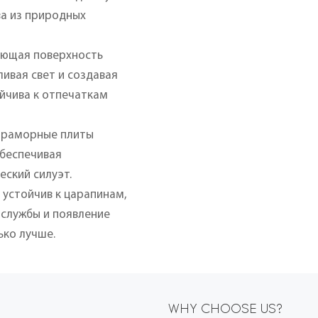
ва из природных
ающая поверхность
ливая свет и создавая
йчива к отпечаткам
 мраморные плиты
беспечивая
еский силуэт.
устойчив к царапинам,
 службы и появление
ько лучше.
WHY CHOOSE US?