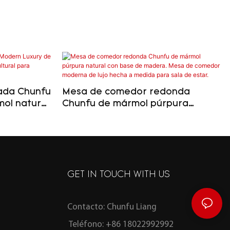
ada Chunfu
Mesa de comedor redonda
ol natural
Chunfu de mármol púrpura
ltural para
natural con base de madera.
Mesa de comedor moderna de
lujo hecha a medida para sala de
estar.
GET IN TOUCH WITH US
Contacto: Chunfu Liang
Teléfono: +86 18022992992