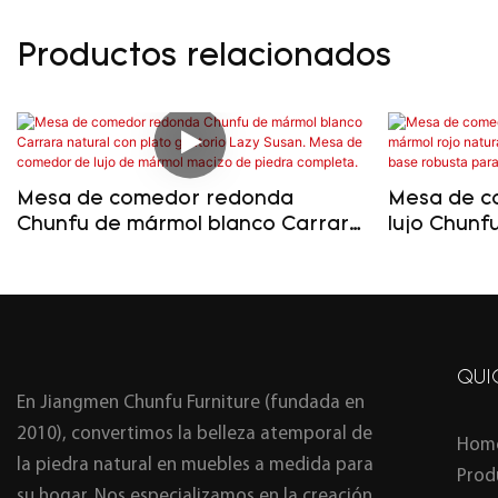
Productos relacionados
Mesa de comedor redonda
Mesa de c
Chunfu de mármol blanco Carrara
lujo Chunf
natural con plato giratorio Lazy
natural. 
Susan. Mesa de comedor de lujo
mármol co
de mármol macizo de piedra
comedor y 
completa.
QUI
En Jiangmen Chunfu Furniture (fundada en
2010), convertimos la belleza atemporal de
Hom
la piedra natural en muebles a medida para
Prod
su hogar. Nos especializamos en la creación