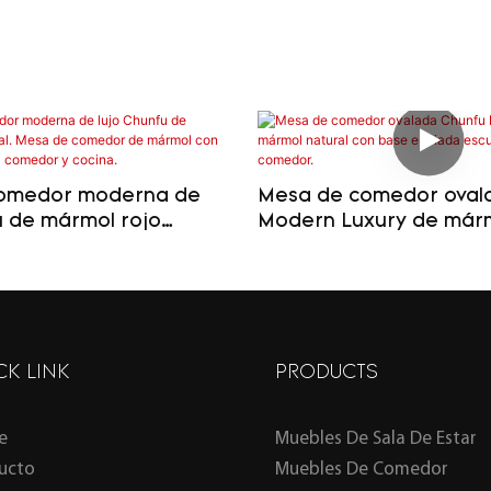
omedor moderna de
Mesa de comedor oval
u de mármol rojo
Modern Luxury de márm
Mesa de comedor de
con base estriada escu
n base robusta para
comedor.
cocina.
CK LINK
PRODUCTS
e
Muebles De Sala De Estar
ucto
Muebles De Comedor