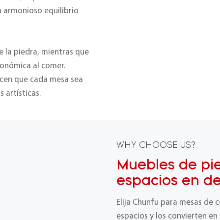
n armonioso equilibrio
e la piedra, mientras que
gonómica al comer.
acen que cada mesa sea
 artísticas.
WHY CHOOSE US?
Muebles de pi
espacios en d
Elija Chunfu para mesas de 
espacios y los convierten en