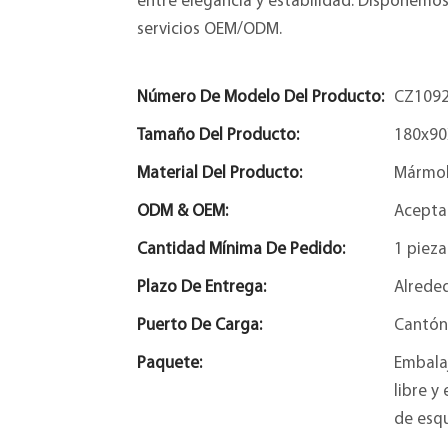
entre elegancia y estabilidad. Disponemo
servicios OEM/ODM.
Número De Modelo Del Producto:
CZ1092
Tamaño Del Producto:
180x9
Material Del Producto:
Mármo
ODM & OEM:
Acepta
Cantidad Mínima De Pedido:
1 pieza
Plazo De Entrega:
Alreded
Puerto De Carga:
Cantón
Paquete:
Embala
libre y
de esqu