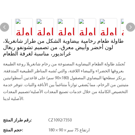
طاولة طعام رخامية بيضاوية الشكل من طراز شانغريلا،
لون أخضر وأبيض معرق، من تصميم تشونفو ريغال
غرانديور، مناسبة لغرفة الطعام
تُجسّد طاولة الطعام البيضاوية المصنوعة من رخام شانغريلا روعة الطبيعة
بعروقها الخضراء والبيضاء اللافتة، والتي تُشبه المناظر الطبيعية المتدفقة.
يرتكز سطحها البيضاوي المصقول (180×90 سم) على قاعدتين أسطوانيتين
متينتين من الرخام، مما يُضفي توازناً متناغماً بين الأناقة والثبات. تتوفر خدمة
التخصيص الكاملة من خلال خدمات تصنيع المعدات الأصلية/تصميم المعدات
الأصلية لدينا.
CZ1092/7350
رقم طراز المنتج:
180 × 90 × ارتفاع 75 سم
حجم المنتج: