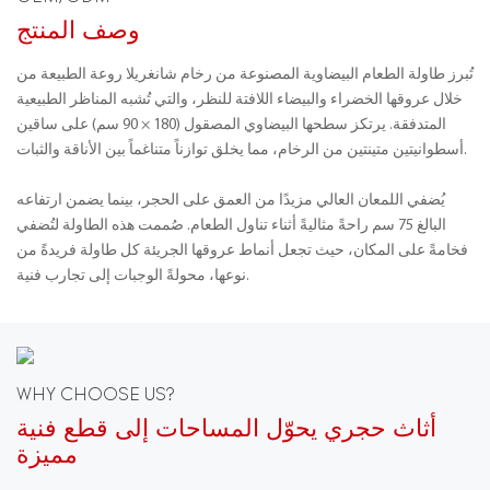
وصف المنتج
تُبرز طاولة الطعام البيضاوية المصنوعة من رخام شانغريلا روعة الطبيعة من
خلال عروقها الخضراء والبيضاء اللافتة للنظر، والتي تُشبه المناظر الطبيعية
المتدفقة. يرتكز سطحها البيضاوي المصقول (180 × 90 سم) على ساقين
أسطوانيتين متينتين من الرخام، مما يخلق توازناً متناغماً بين الأناقة والثبات.
يُضفي اللمعان العالي مزيدًا من العمق على الحجر، بينما يضمن ارتفاعه
البالغ 75 سم راحةً مثاليةً أثناء تناول الطعام. صُممت هذه الطاولة لتُضفي
فخامةً على المكان، حيث تجعل أنماط عروقها الجريئة كل طاولة فريدةً من
نوعها، محولةً الوجبات إلى تجارب فنية.
WHY CHOOSE US?
أثاث حجري يحوّل المساحات إلى قطع فنية
مميزة