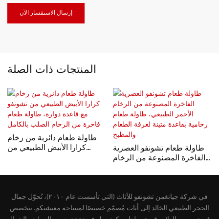
إرسال الاستفسار الآن
المنتجات ذات الصلة
طاولة طعام دائرية من رخام
كرارا الأبيض الطبيعي من
طاولة طعام تشونفو العصرية
تشونفو مع قاعدة دوارة، طاولة
الفاخرة المصنوعة من الرخام
طعام فاخرة من الرخام الصلب
الأحمر الطبيعي، طاولة طعام
بالكامل
رخامية بقاعدة متينة لغرفة
الطعام والمطبخ
في شركة جيانغمن تشونفو للأثاث (التي تأسست عام ٢٠١٠)، نُحوّل جمال
الحجر الطبيعي الخالد إلى أثاث مُصمّم خصيصًا لمساحة معيشتكم. نتخصص