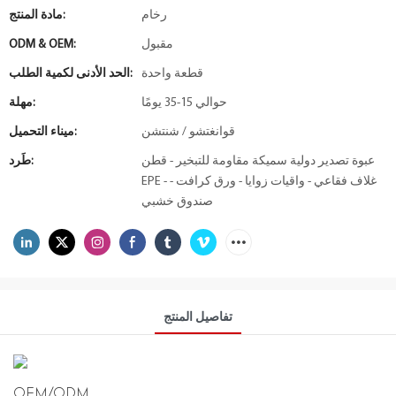
رخام
مادة المنتج:
مقبول
ODM & OEM:
قطعة واحدة
الحد الأدنى لكمية الطلب:
حوالي 15-35 يومًا
مهلة:
قوانغتشو / شنتشن
ميناء التحميل:
عبوة تصدير دولية سميكة مقاومة للتبخير - قطن
طَرد:
EPE - غلاف فقاعي - واقيات زوايا - ورق كرافت -
صندوق خشبي
تفاصيل المنتج
OEM/ODM