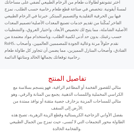
اختر تشونفو لطاولات طعام من الرخام الطبيعي تُضفي على مساحاتك
لمسةً أيقونية. نتخصص في صناعة قطع طعام رخامية حسب الطلب، نمزج
فيها بين الحرفية التقليدية والتصميم المبتكر. خبرتنا في الرخام الطبيعي
الفاخر تُمكّننا من تقديم خدمات تصنيع المعدات الأصلية/تصميم المعدات
الأصلية الشاملة، مما يتيح لك تخصيص الأبعاد، واختيار العروق، والتشطيبات
حسب رغبتك. بدون حد أدنى لكمية الطلب، وباستخدام مواد معتمدة من
RoHS، نقدم حلولاً مرنة وعالية الجودة للمصممين العالميين، وأصحاب
الفنادق، وأصحاب المنازل المميزين، مما يضمن أن تتجاوز كل طاولة طعام
رخامية توقعاتك بجمالها الخالد ومتانتها الدائمة.
تفاصيل المنتج
مثالي للقصور الفخمة أو المطاعم الراقية، فهو ينسجم بسلاسة مع
الكراسي المخملية واللمسات الذهبية. يجمع بين المتانة والرقي، وهو
مثالي للمساحات المزينة بزخارف جصية متقنة أو نوافذ ممتدة من
الأرض إلى السقف.
بفضل الأواني الزجاجية الكريستالية وقطع الزينة الزهرية، تصبح هذه
الطاولة محور التجمعات التي لا تُنسى، حيث تمزج بين الجمال الطبيعي
والفخامة الخالدة.