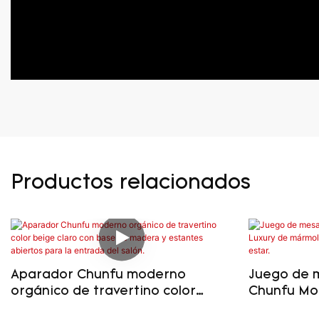
Productos relacionados
Aparador Chunfu moderno
Juego de 
orgánico de travertino color
Chunfu Mo
beige claro con base de madera
rojo y mad