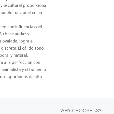
y escultural proporciona
mueble funcional en un
eo con influencias del
 Su base audaz y
e ovalada, logra el
discreta. El cálido tono
poral y natural,
ra a la perfección con
 minimalista y el bohemio
 contemporáneos de alta
WHY CHOOSE US?