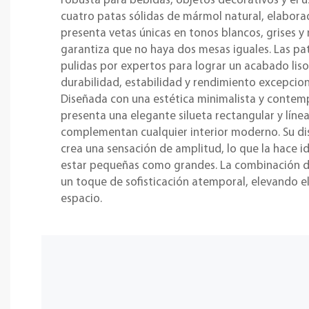
robusta para bebidas, objetos decorativos y el u
cuatro patas sólidas de mármol natural, elabor
presenta vetas únicas en tonos blancos, grises y
garantiza que no haya dos mesas iguales. Las p
pulidas por expertos para lograr un acabado lis
durabilidad, estabilidad y rendimiento excepciona
Diseñada con una estética minimalista y contem
presenta una elegante silueta rectangular y líne
complementan cualquier interior moderno. Su dis
crea una sensación de amplitud, lo que la hace i
estar pequeñas como grandes. La combinación d
un toque de sofisticación atemporal, elevando el
espacio.