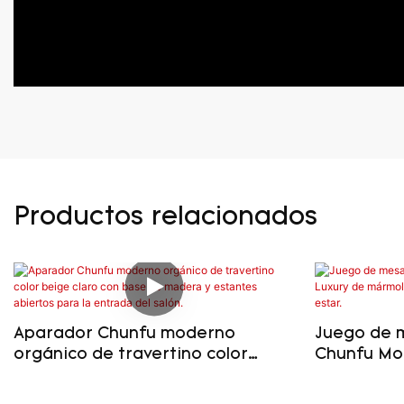
Productos relacionados
Aparador Chunfu moderno
Juego de 
orgánico de travertino color
Chunfu Mo
beige claro con base de madera
rojo y mad
y estantes abiertos para la
estar.