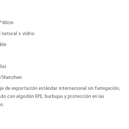
3*40cm
natural + vidrio
ble
ías
/Shenzhen
e de exportación estándar internacional sin fumigación,
do con algodón EPE, burbujas y protección en las
s.