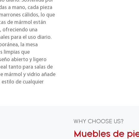
so diario. Sostenida por
adas a mano, cada pieza
 marrones cálidos, lo que
atas de mármol están
o, ofreciendo una
les para el uso diario.
poránea, la mesa
as limpias que
eño abierto y ligero
deal tanto para salas de
e mármol y vidrio añade
 estilo de cualquier
WHY CHOOSE US?
Muebles de pi