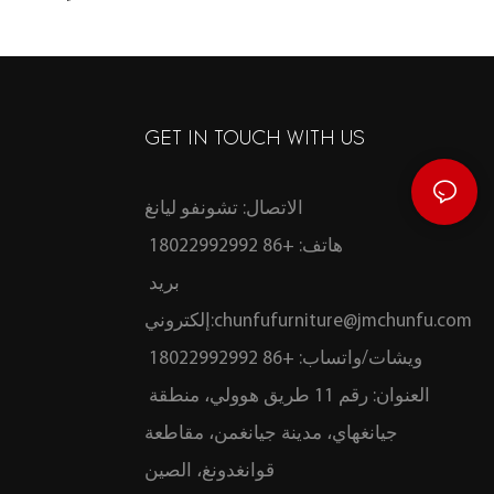
الطبيعي بسطح مصقول ناعم، مثالية لغرفة
أسلوب و
المعيشة أو المدخل
GET IN TOUCH WITH US
الاتصال: تشونفو ليانغ
هاتف: +86 18022992992
بريد
chunfufurniture@jmchunfu.com
إلكتروني:
ويشات/واتساب: +86 18022992992
العنوان: رقم 11 طريق هوولي، منطقة
جيانغهاي، مدينة جيانغمن، مقاطعة
قوانغدونغ، الصين