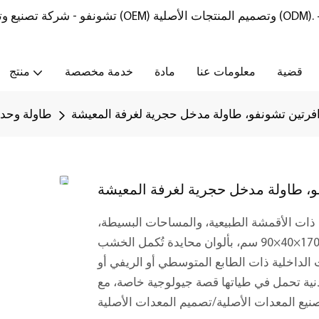
تشونفو - شركة تصنيع وتوريد أثاث من الحجر الطبيعي مع خدمات تصنيع المعدات الأصلية (OEM) وتصميم المنتجات الأصلية (ODM).
قضية
معلومات عنا
مادة
خدمة مخصصة
منتج
فرتين تشونفو، طاولة مدخل حجرية لغرفة المعيشة
طاولة وحدة
و، طاولة مدخل حجرية لغرفة المعيشة
 ذات الأقمشة الطبيعية، والمساحات البسيطة،
وجدران المعارض كقاعدة فنية - تتميز هذه الطاولة، بأبعاد 170×40×90 سم، بألوان محايدة تُكمل الخشب
 الداخلية ذات الطابع المتوسطي أو الريفي أو
ية تحمل في طياتها قصة جيولوجية خاصة، مع