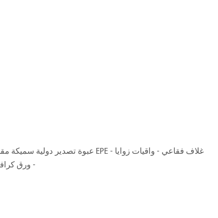
ق
عبوة تصدير دولية سميكة مقاومة للتبخير - قطن E
- ورق كرا