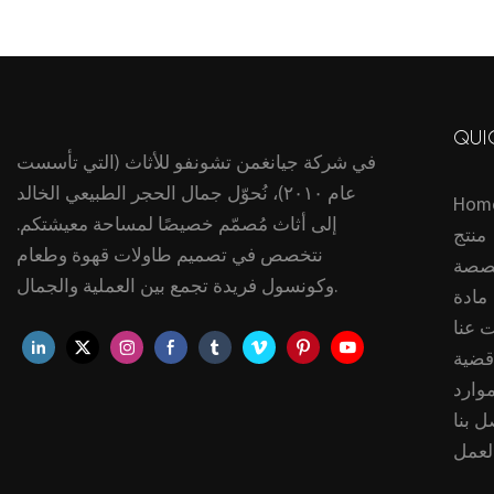
QUI
في شركة جيانغمن تشونفو للأثاث (التي تأسست
عام ٢٠١٠)، نُحوّل جمال الحجر الطبيعي الخالد
Hom
إلى أثاث مُصمّم خصيصًا لمساحة معيشتكم.
منتج
نتخصص في تصميم طاولات قهوة وطعام
صصة
وكونسول فريدة تجمع بين العملية والجمال.
مادة
 عنا
قضية
موارد
ل بنا
لعمل