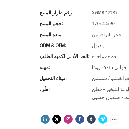
XGMBD2237
رقم طراز المنتج:
170x40x90
حجم المنتج:
حجر الترافرتين
مادة المنتج:
مقبول
ODM & OEM:
قطعة واحدة
الحد الأدنى لكمية الطلب:
حوالي 15-35 يومًا
مهلة:
وانغتشو / شنتشن
ميناء التحميل:
EP - غلاف فقاعي - واقيات زوايا
طَرد:
فت - صندوق خشبي