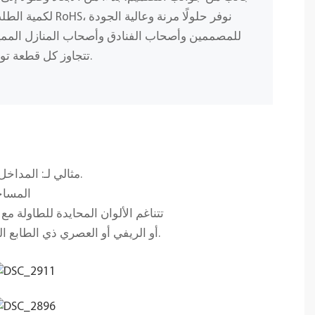
لكمية الطلب، وباستخد
للمصممين وأصحاب الفنادق وأصحاب المنازل المميز
تتجاوز كل قطعة توقعاتك من حيث الجمال والمتانة.
مثالي لـ: المداخل لإضفاء انطباع أولي مميز؛ غرف المعيشة المصممة بأقمشة وسيراميك بألوان ترابية.
المساح
تتناغم الألوان المحايدة للطاولة 
أو الريفي أو العصري ذي الطابع العضوي. كل قطعة فريدة من نوعها، حيث تحكي الشقوق الطبيعية والعروق المعدنية قصتها الجيولوجية.