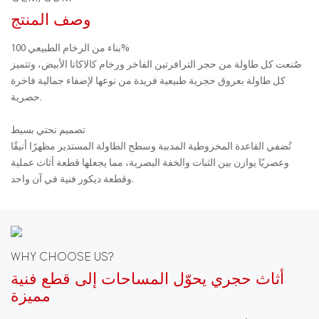
وصف المنتج
بناء من الرخام الطبيعي 100%
صُنعت كل طاولة من حجر الترافرتين الفاخر ورخام كالاكاتا الأبيض، وتتميز
كل طاولة بعروق حجرية طبيعية فريدة من نوعها لإضفاء جمالية فاخرة
حصرية.
تصميم نحتي بسيط
تُضفي القاعدة المخروطية المدببة وسطح الطاولة المستدير مظهرًا أنيقًا
وعصريًا يوازن بين الثبات والخفة البصرية، مما يجعلها قطعة أثاث عملية
وقطعة ديكور فنية في آن واحد.
WHY CHOOSE US?
أثاث حجري يحوّل المساحات إلى قطع فنية
مميزة