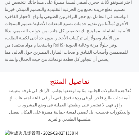
اختر تشونفو لأثاث حجري يُضفي لمسةً مميزةً على مساحاتك. نتخصص في
تصميم قطع فريدة تجمع بين الحرفية التقليدية والتصميم المبتكر. خبرتنا
الواسعة في التعامل مع حجر الترافرتين الطبيعي وأنواع الأحجار الفاخرة
الأخرى تُمكّننا من تقديم خدمات تصنيع المعدات الأصلية/تصميم المنتجات
الأصلية الشاملة، مما يتيح لك تخصيص كل جانب من جوانب التصميم، بدءًا
من الأبعاد وصولًا إلى تركيبات الأحجار. بدون حد أدنى لكمية الطلب،
وباستخدام مواد معتمدة من RoHS، نوفر حلولًا مرنة وعالية الجودة
للمصممين وأصحاب الفنادق وأصحاب المنازل المميزين حول العالم، مما
يضمن أن تتجاوز كل قطعة توقعاتك من حيث الجمال والمتانة.
تفاصيل المنتج
تُعدّ هذه الطاولات الجانبية مثالية لوضعها بجانب الأرائك في غرفة معيشة
أنيقة ذات طابع فاخر، أو في ردهة فندق فني، أو في قاعة اجتماعات نادٍ
راقٍ. فهي لا تقتصر على وظيفتها العملية في وضع المشروبات
والديكورات فحسب، بل تُضفي لمسة جمالية مميزة على المكان بفضل
ملمسها الطبيعي والفريد.