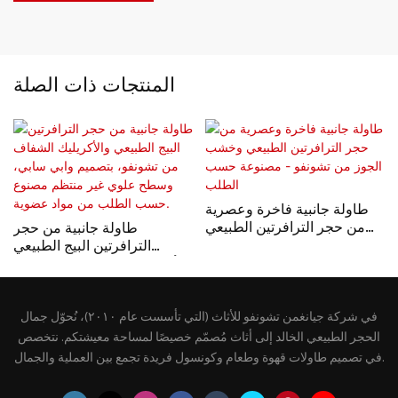
المنتجات ذات الصلة
طاولة جانبية فاخرة وعصرية
من حجر الترافرتين الطبيعي
طاولة جانبية من حجر
وخشب الجوز من تشونفو -
الترافرتين البيج الطبيعي
مصنوعة حسب الطلب
والأكريليك الشفاف من تشونفو،
بتصميم وابي سابي، وسطح
علوي غير منتظم مصنوع
في شركة جيانغمن تشونفو للأثاث (التي تأسست عام ٢٠١٠)، نُحوّل جمال
حسب الطلب من مواد عضوية.
الحجر الطبيعي الخالد إلى أثاث مُصمّم خصيصًا لمساحة معيشتكم. نتخصص
في تصميم طاولات قهوة وطعام وكونسول فريدة تجمع بين العملية والجمال.