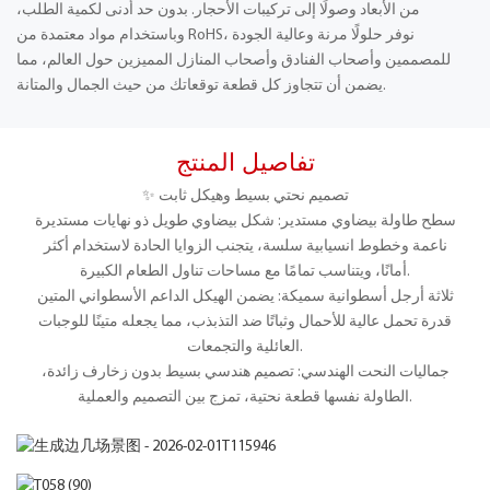
من الأبعاد وصولًا إلى تركيبات الأحجار. بدون حد أدنى لكمية الطلب،
وباستخدام مواد معتمدة من RoHS، نوفر حلولًا مرنة وعالية الجودة
للمصممين وأصحاب الفنادق وأصحاب المنازل المميزين حول العالم، مما
يضمن أن تتجاوز كل قطعة توقعاتك من حيث الجمال والمتانة.
تفاصيل المنتج
✨ تصميم نحتي بسيط وهيكل ثابت
سطح طاولة بيضاوي مستدير: شكل بيضاوي طويل ذو نهايات مستديرة
ناعمة وخطوط انسيابية سلسة، يتجنب الزوايا الحادة لاستخدام أكثر
أمانًا، ويتناسب تمامًا مع مساحات تناول الطعام الكبيرة.
ثلاثة أرجل أسطوانية سميكة: يضمن الهيكل الداعم الأسطواني المتين
قدرة تحمل عالية للأحمال وثباتًا ضد التذبذب، مما يجعله متينًا للوجبات
العائلية والتجمعات.
جماليات النحت الهندسي: تصميم هندسي بسيط بدون زخارف زائدة،
الطاولة نفسها قطعة نحتية، تمزج بين التصميم والعملية.