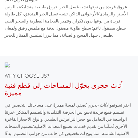
اليومي طويل الأمد.
عروق فريدة من نوعها تشبه غسل ​​الحبر: عروق طبيعية متشابكة باللونين
الأبيض والرمادي/الأرجواني الداكن تشبه غسل ​​الحبر المتدفق، كل طاولة
فريدة من نوعها بدون تكرار، وتتميز بالفخامة الفطرية والسحر الفني.
سطح مصقول ناعم: سطح طاولة مصقول بدقة مع ملمس رقيق ولمعان
طبيعي، سهل المسح والصيانة، مما يبرز الملمس الممتاز للحجر.
WHY CHOOSE US?
أثاث حجري يحوّل المساحات إلى قطع فنية
مميزة
اختر تشونفو لأثاث حجري يُضفي لمسةً مميزةً على مساحاتك. نتخصص في
تصميم قطع فريدة تجمع بين الحرفية التقليدية والتصميم المبتكر. خبرتنا
الواسعة في التعامل مع حجر الترافرتين الطبيعي وأنواع الأحجار الفاخرة
الأخرى تُمكّننا من تقديم خدمات تصنيع المعدات الأصلية/تصميم المنتجات
الأصلية الشاملة، مما يتيح لك تخصيص كل جانب من جوانب التصميم، بدءًا