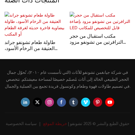
المنتجات ذات الصلة
مكتب استقبال من حجر
الترافرتين من تشونفو مزود
طاولة طعام تشونفو جراند
بإضاءة LED قابل للتخصيص
العتيقة من الرخام الأسود،
للمكاتب
طاولة بيضاوية فاخرة حديثة
لغرفة الطعام أو المكتب
في شركة جيانغمن تشونفو للأثاث (التي تأسست عام ٢٠١٠)، نُحوّل جمال
الحجر الطبيعي الخالد إلى أثاث مُصمّم خصيصًا لمساحة معيشتكم. نتخصص
في تصميم طاولات قهوة وطعام وكونسول فريدة تجمع بين العملية والجمال.
حقوق الطبع والنشر © 2025 تشونفو |
خريطة الموقع
|
سياسة الخصوصية