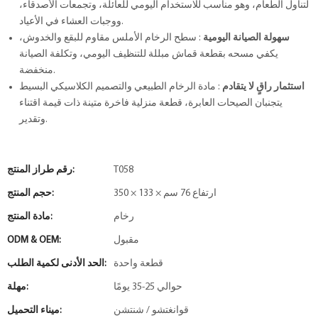
لتناول الطعام، وهو مناسب للاستخدام اليومي للعائلة، وتجمعات الأصدقاء،
ووجبات العشاء في الأعياد.
سهولة الصيانة اليومية
: سطح الرخام الأملس مقاوم للبقع والخدوش،
يكفي مسحه بقطعة قماش مبللة للتنظيف اليومي، وتكلفة الصيانة
منخفضة.
استثمار راقٍ لا يتقادم
: مادة الرخام الطبيعي والتصميم الكلاسيكي البسيط
يتجنبان الصيحات العابرة، قطعة منزلية فاخرة متينة ذات قيمة اقتناء
وتقدير.
T058
رقم طراز المنتج:
350 × 133 × ارتفاع 76 سم
حجم المنتج:
رخام
مادة المنتج:
مقبول
ODM & OEM:
قطعة واحدة
الحد الأدنى لكمية الطلب:
حوالي 25-35 يومًا
مهلة:
قوانغتشو / شنتشن
ميناء التحميل: