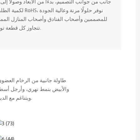
جانب من جوانب التصميم، بدءًا من الأبعاد وصولًا إلى 
لكمية الطلب، وباستخد
للمصممين وأصحاب الفنادق وأصحاب المنازل المميز
تتجاوز كل قطعة توقعاتك من حيث الجمال والمتانة.
والأبيض بنمط نهري، وأرجل أسطو
ويتناغم مع الديكورات الداخلية الخشبية والمعدنية والأحادية اللون، ويأتي مزودًا ببطانات من اللباد.