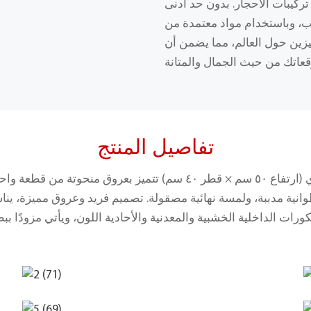
تركيبات الأحجار. بدون حد أدنى
ام مواد معتمدة من RoHS، نوفر حلولًا مرنة وعالية الجودة
ين حول العالم، مما يضمن أن
تفاصيل المنتج
طاولة جانبية من الرخام العضوي (ارتفاع ٥٠ سم × قطر ٤٠ سم) تتميز بع
انية مدببة، ولمسة نهائية مصقولة. تصميم فريد وعروق مميزة، ي