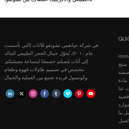
 حسب الطلب
بتصميم وابي سابي، وسطح علوي غير
منتظم مصنوع حسب الطلب من مواد
عضوية.
QUI
في شركة جيانغمن تشونفو للأثاث (التي تأسست
عام ٢٠١٠)، نُحوّل جمال الحجر الطبيعي الخالد
Hom
إلى أثاث مُصمّم خصيصًا لمساحة معيشتكم.
منتج
نتخصص في تصميم طاولات قهوة وطعام
صصة
وكونسول فريدة تجمع بين العملية والجمال.
مادة
 عنا
قضية
موارد
ل بنا
لعمل