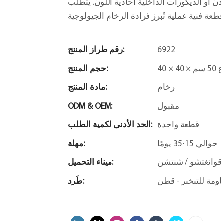
 أو الديكورات الداخلية أحادية اللون. يتطلب
6922
رقم طراز المنتج:
5 سم
حجم المنتج:
رخام
مادة المنتج:
مقبول
ODM & OEM:
قطعة واحدة
الحد الأدنى لكمية الطلب:
حوالي 15-35 يومًا
مهلة:
وانغتشو / شنتشن
ميناء التحميل:
طَرد: