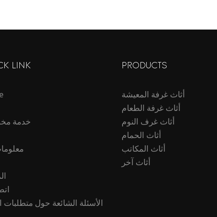
لغرفة المعيشة
تشونفو - مصنوعة
CK LINK
PRODUCTS
أثاث غرفة المعيشة
e
أثاث غرفة الطعام
أثاث غرف النوم
خدمة مخ
أثاث الحمام
أثاث المكاتب
معلومات
أثاث آخر
ال
اتص
الأسئلة الشائعة حول متطلبات ا