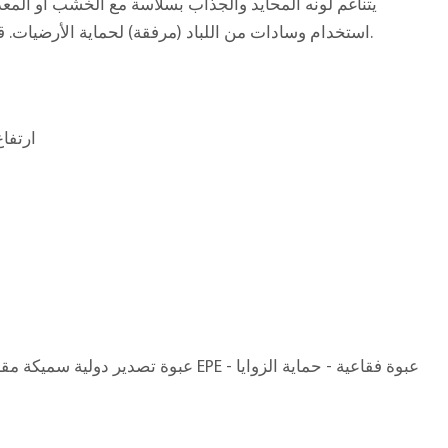
يتناغم لونه المحايد والجذاب بسلاسة مع الخشب أو المعدن
استخدام وسادات من اللباد (مرفقة) لحماية الأرضيات. قطعة فنية عملية تُبرز فرادة الرخام الجيولوجية.
40 × 40 × ارتفاع 0
ق
عبوة تصدير دولية سميكة مقاومة للتبخير - قطن EPE - عبوة فقاعية - حماية الزوايا