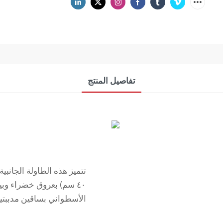
تفاصيل المنتج
٤٠ سم) بعروق خضراء وبي
الأسطواني بساقين مدببتين