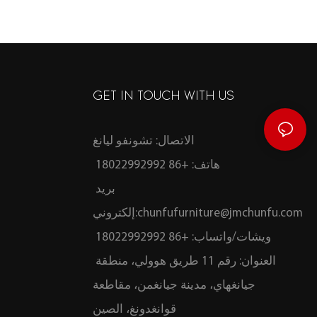
لغرفة المعيشة
GET IN TOUCH WITH US
الاتصال: تشونفو ليانغ
هاتف: +86 18022992992
بريد
chunfufurniture@jmchunfu.com
إلكتروني:
ويشات/واتساب: +86 18022992992
العنوان: رقم 11 طريق هوولي، منطقة
جيانغهاي، مدينة جيانغمن، مقاطعة
قوانغدونغ، الصين