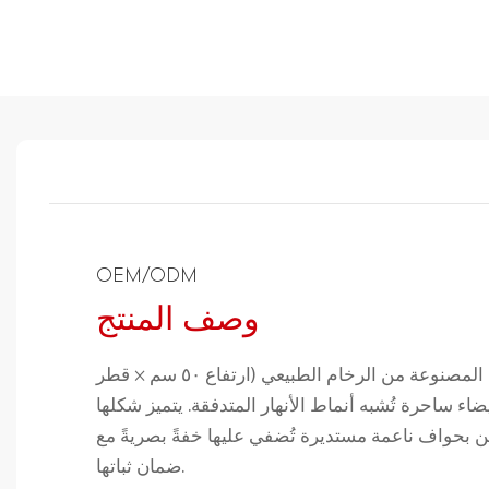
OEM/ODM
وصف المنتج
تتميز هذه الطاولة الجانبية المصنوعة من الرخام الطبيعي (ارتفاع ٥٠ سم × قطر
ضاء ساحرة تُشبه أنماط الأنهار المتدفقة. يتميز شكلها
 بحواف ناعمة مستديرة تُضفي عليها خفةً بصريةً مع
ضمان ثباتها.