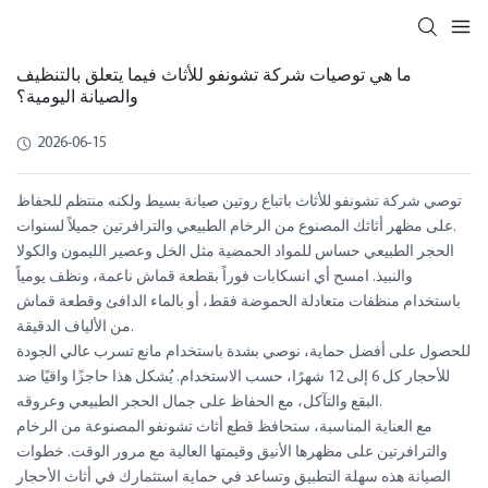
ما هي توصيات شركة تشونفو للأثاث فيما يتعلق بالتنظيف
والصيانة اليومية؟
2026-06-15
توصي شركة تشونفو للأثاث باتباع روتين صيانة بسيط ولكنه منتظم للحفاظ
على مظهر أثاثك المصنوع من الرخام الطبيعي والترافرتين جميلاً لسنوات.
الحجر الطبيعي حساس للمواد الحمضية مثل الخل وعصير الليمون والكولا
والنبيذ. امسح أي انسكابات فوراً بقطعة قماش ناعمة، ونظف يومياً
باستخدام منظفات متعادلة الحموضة فقط، أو بالماء الدافئ وقطعة قماش
من الألياف الدقيقة.
للحصول على أفضل حماية، نوصي بشدة باستخدام مانع تسرب عالي الجودة
للأحجار كل 6 إلى 12 شهرًا، حسب الاستخدام. يُشكل هذا حاجزًا واقيًا ضد
البقع والتآكل، مع الحفاظ على جمال الحجر الطبيعي وعروقه.
مع العناية المناسبة، ستحافظ قطع أثاث تشونفو المصنوعة من الرخام
والترافرتين على مظهرها الأنيق وقيمتها العالية مع مرور الوقت. خطوات
الصيانة هذه سهلة التطبيق وتساعد في حماية استثمارك في أثاث الأحجار