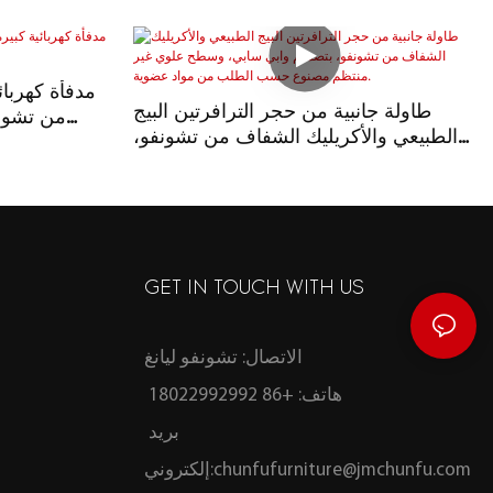
مدفأة كهربائ
طاولة جانبية من حجر الترافرتين البيج
من تشونف
الطبيعي والأكريليك الشفاف من تشونفو،
بتصميم وابي سابي، وسطح علوي غير
منتظم مصنوع حسب الطلب من مواد
عضوية.
GET IN TOUCH WITH US
الاتصال: تشونفو ليانغ
هاتف: +86 18022992992
بريد
chunfufurniture@jmchunfu.com
إلكتروني: