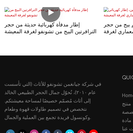
 بيج من حجر
إطار مدفأة كهربائية حديثة من حجر
معماري لغرفة
الترافرتين البيج من تشونفو لغرفة المعيشة
المعيشة
QUI
في شركة جيانغمن تشونفو للأثاث (التي تأسست
عام ٢٠١٠)، نُحوّل جمال الحجر الطبيعي الخالد
Hom
إلى أثاث مُصمّم خصيصًا لمساحة معيشتكم.
منتج
نتخصص في تصميم طاولات قهوة وطعام
صصة
وكونسول فريدة تجمع بين العملية والجمال.
مادة
 عنا