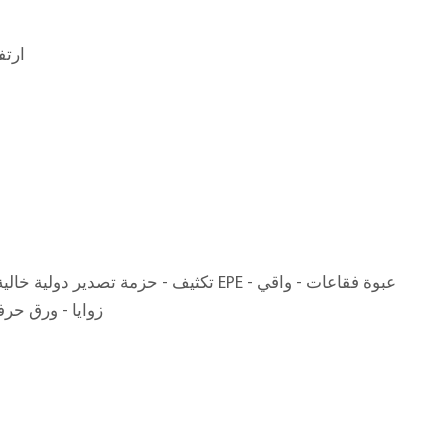
35*35*ارتفا
ق
تكثيف - حزمة تصدير دولية خالية من التبخير - ق
زوايا - ورق ح