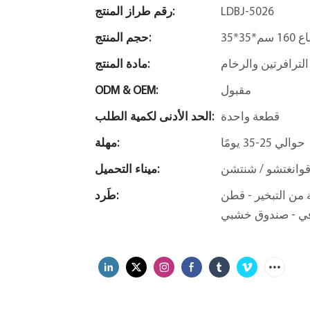
LDBJ-5026
رقم طراز المنتج:
ع 160 سم
حجم المنتج:
الترافرتين والرخام
مادة المنتج:
مقبول
ODM & OEM:
قطعة واحدة
الحد الأدنى لكمية الطلب:
حوالي 25-35 يومًا
مهلة:
وانغتشو / شنتشن
ميناء التحميل:
طن EPE - عبوة فقاعات - واقي
طَرد:
رفي - صندوق خشبي