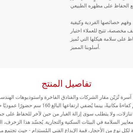
، وفهم خصائصها الفردية وكيفية
ف مخصصة، تتيح للعملاء اختيار
 على سلامة هيكلها التي تُميز
أسلوبنا المميز.
تفاصيل المنتج
ية آسرة تُزيّن مقار الشركات والفنادق الفاخرة واستوديوهات الهند
تضمن مساحة الأرضية 35×35 سم كفاءةً مكانيةً، بينم
زلات، ولا يتطلب سوى إزالة الغبار من حين لآخر للحفاظ على جما
ايير السلامة في البيئات السكنية والتجارية. يُجسّد هذا الزخرف، ال
 لكل نوع من الأحجار، قمة الإبداع الفني المُستدام - حيث تجتمع موا