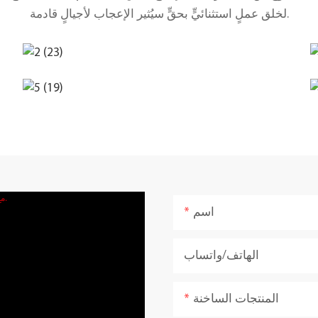
لخلق عملٍ استثنائيٍّ بحقٍّ سيُثير الإعجاب لأجيالٍ قادمة.
اسم
الهاتف/واتساب
المنتجات الساخنة