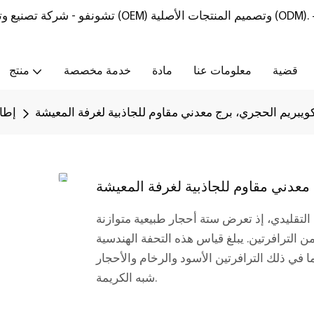
تشونفو - شركة تصنيع وتوريد أثاث من الحجر الطبيعي مع خدمات تصنيع المعدات الأصلية (OEM) وتصميم المنتجات الأصلية (ODM).
قضية
معلومات عنا
مادة
خدمة مخصصة
منتج
ويبريم الحجري، برج معدني مقاوم للجاذبية لغرفة المعيشة
إطار
معدني مقاوم للجاذبية لغرفة المعيشة
نحتية، التي يبلغ طولها 160 سم، البناء التقليدي، إذ تعرض ستة أحجار طبيعية متوازنة
 الترافرتين. يبلغ قياس هذه التحفة الهندسية
ة، بما في ذلك الترافرتين الأسود والرخام والأحجار
شبه الكريمة.