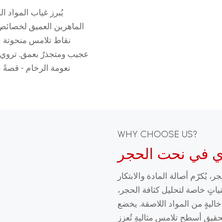
يُبرز غياب المواد ا
الماهرين العميق لخصائص 
نقاط تلامس منحوتة بدقة
عجيب ومتجذرٌ بعمق. تروي ا
نعومة الرخام - قصةً 
WHY CHOOSE US?
ري في نحت الحجر
، يُكرّم أصالة المادة والابتكار
ياتٍ خاصة لتحليل كثافة الحجر،
خاليةٍ من المواد اللاصقة. يخضع
حقيق أسطح تلامسٍ مثاليةٍ تُعزز