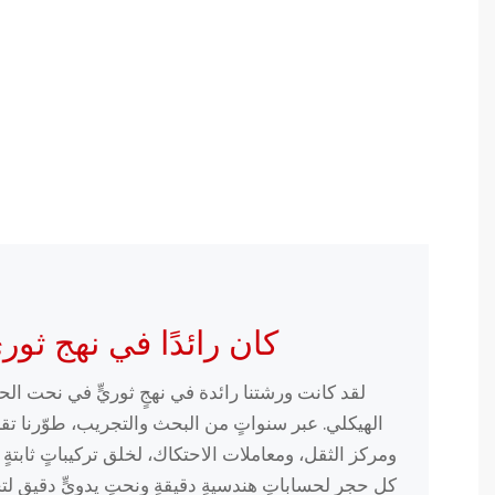
كان رائدًا في نهج ثو
لقد كانت ورشتنا رائدة في نهجٍ ثوريٍّ في نحت الحجر
الهيكلي. عبر سنواتٍ من البحث والتجريب، طوّرنا تقن
ومركز الثقل، ومعاملات الاحتكاك، لخلق تركيباتٍ ثابتةٍ 
كل حجرٍ لحساباتٍ هندسيةٍ دقيقةٍ ونحتٍ يدويٍّ دقيقٍ لت