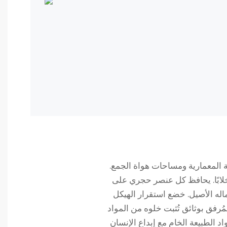
سة المعمارية ومساحات هواة الجمع.
ا يُضفي ارتفاعها البالغ 160 سم حضورًا عموديًا خلابًا. يحافظ كل عنصر حجري على
له الأصيل. خضع استقرار الهيكل
مُرفق بوثائق تُثبت خلوه من المواد
د الطبيعة الخام مع إبداع الإنسان