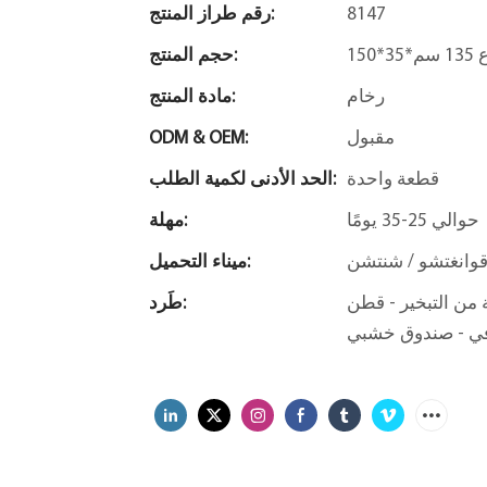
8147
رقم طراز المنتج:
13 سم
حجم المنتج:
رخام
مادة المنتج:
مقبول
ODM & OEM:
قطعة واحدة
الحد الأدنى لكمية الطلب:
حوالي 25-35 يومًا
مهلة:
وانغتشو / شنتشن
ميناء التحميل:
طن EPE - عبوة فقاعات - واقي
طَرد:
رفي - صندوق خشبي