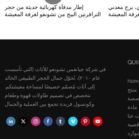
ي، برج معدني
إطار مدفأة كهربائية حديثة من حجر
غرفة المعيشة
الترافرتين البيج من تشونفو لغرفة المعيشة
QUI
في شركة جيانغمن تشونفو للأثاث (التي تأسست
عام ٢٠١٠)، نُحوّل جمال الحجر الطبيعي الخالد
Hom
إلى أثاث مُصمّم خصيصًا لمساحة معيشتكم.
منتج
نتخصص في تصميم طاولات قهوة وطعام
صصة
وكونسول فريدة تجمع بين العملية والجمال.
مادة
 عنا
قضية
موارد