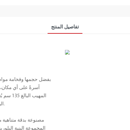
تفاصيل المنتج
بفضل حجمها وفخامة موادها،
آسرةً على أي مكان، مح
المهيب ال
البالغ 150 سم حضورًا قويًا دون أن يُطغى على المساحة.
مصنوعة بدقة متناهية م
المجموعة البنية البلوري