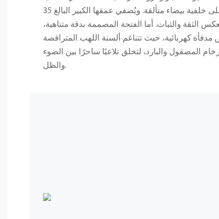
كضربات فرشاة رقيقة على خلفية بيضاء متألقة. ويُضفي عمقها الكبير البالغ 35
س الثقة والثبات. أما الفتحة المصممة بدقة متناهية،
مدفأة كهربائية، حيث تتناغم ألسنة اللهب المتراقصة
م المصقول والبارد، لتخلق تلاعبًا ساحرًا بين الضوء
والظل.