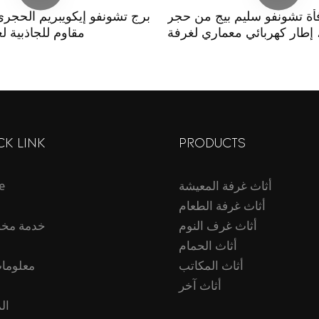
أة تشونفو سليم بيج من حجر
برج تشونفو إيكويبريم الحجر
، إطار كهربائي معماري لغرفة
مقاوم للجاذبية ل
المعيشة
CK LINK
PRODUCTS
أثاث غرفة المعيشة
e
أثاث غرفة الطعام
أثاث غرف النوم
خدمة مخ
أثاث الحمام
أثاث المكاتب
معلومات
أثاث آخر
ال