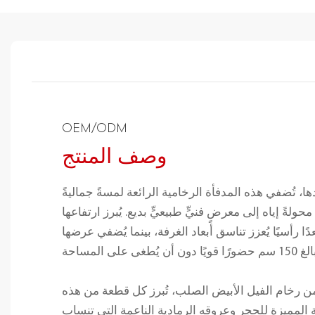
OEM/ODM
وصف المنتج
 تُضفي هذه المدفأة الرخامية الرائعة لمسةً جماليةً
ولةً إياه إلى معرضٍ فنيٍّ طبيعيٍّ بديع. يُبرز ارتفاعها
بالغ 135 سم بُعدًا رأسيًا يُعزز تناسق أبعاد الغرفة، بينما يُضفي عرضها
ن رخام الفيل الأبيض الصلب، تُبرز كل قطعة من هذه
ة المميزة للحجر وعروقه الرمادية الناعمة التي تنساب