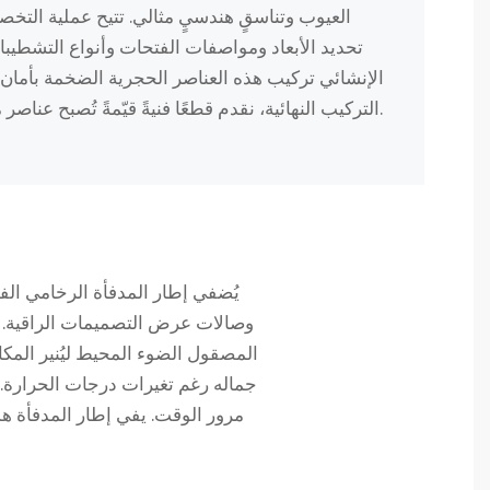
العيوب وتناسقٍ هندسيٍ مثالي. تتيح عملية التخصيص 
تحديد الأبعاد ومواصفات الفتحات وأنواع التشطيبا
الإنشائي تركيب هذه العناصر الحجرية الضخمة بأمان. 
التركيب النهائية، نقدم قطعًا فنيةً قيّمةً تُصبح عناصر مميزةً في المساحات المعمارية.
يُضفي إطار المدفأة الرخامي الف
وصالات عرض التصميمات الراقية. يو
المصقول الضوء المحيط ليُنير المكا
جماله رغم تغيرات درجات الحرارة. 
مرور الوقت. يفي إطار المدفأة هذ