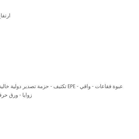
150*35*ارتفاع 5
ق
تكثيف - حزمة تصدير دولية خالية من التبخير - ق
زوايا - ورق ح