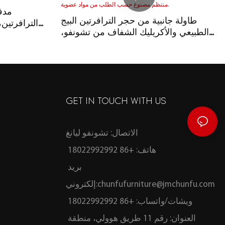
مدف
طاولة جانبية من حجر الترافرتين البيج
الترافرتين
الطبيعي والأكريليك الشفاف من تشونفو،
بتصميم وابي سابي، وسطح علوي غير
منتظم مصنوع حسب الطلب من مواد
عضوية.
GET IN TOUCH WITH US
الاتصال: تشونفو ليانغ
هاتف: +86 18022992992
بريد
chunfufurniture@jmchunfu.com
إلكتروني:
ويشات/واتساب: +86 18022992992
العنوان: رقم 11 طريق هوولي، منطقة