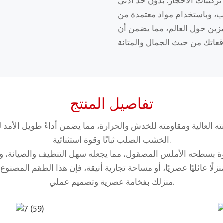
تركيبات الأحجار. بدون حد أدنى
ام مواد معتمدة من RoHS، نوفر حلولًا مرنة وعالية الجودة
ين حول العالم، مما يضمن أن
تفاصيل المنتج
نته العالية ومقاومته للخدش والحرارة، مما يضمن أداءً طويل الأمد ل
الخشب الصلب ثباتًا وقوة استثنائية.
ة بسطحه الأملس المصقول، مما يجعله سهل التنظيف والصيانة، ويج
ًا عائليًا عصريًا، أو مساحة تجارية أنيقة، فإن هذا الطقم المصنو
منزلك بفخامة عصرية وتصميم عملي.