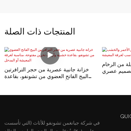
المنتجات ذات الصلة
ة من الرخام
خزانة جانبية عصرية من حجر الترافرتين
بتصميم عصري
البيج الفاتح العضوي من تشونفو، بقاعدة
رفة المعيشة
خشبية وأرفف تخزين مفتوحة، مناسبة
لغرفة المعيشة أو المدخل
QUI
في شركة جيانغمن تشونفو للأثاث (التي تأسست