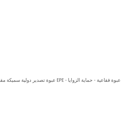
ق
عبوة تصدير دولية سميكة مقاومة للتبخير - قطن EPE - عبوة فقاعية - حماية الزوايا