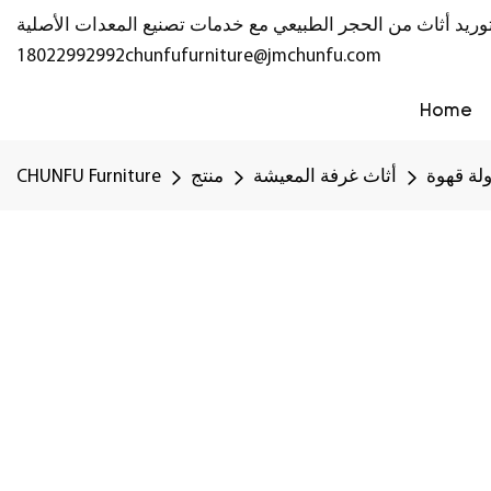
18022992992
chunfufurniture@jmchunfu.com
Home
لة قهوة
أثاث غرفة المعيشة
منتج
CHUNFU Furniture