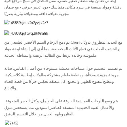
إيطالي ضمن بيئة مطعم صغير عملي. تمثل التحدي في نسج مراجع فنية
دقيقة ومواد طبيعية في سرد ​​مكاني متماسك - دون تعبير حرفي - مع ضمان
تجربة ضيافة دافئة ومضيافة وثرية بصريًا.
تم دمج الرخام اليشم الأخضر الطبيعي من Chunfu مع الحديد المطروق يدويًا
والخشب الصلب في قطع الأثاث المخصصة، مما أدى إلى إنشاء لوحة مواد
ملموسة وخالدة تربط بين التقاليد الريفية والبساطة الحديثة.
تم تصميم التصميم حول مساحات معيشة مستوحاة من أعمال الفنانين: صالة
مريحة مزودة بمدفأة، ومنطقة طعام مشتركة بطاولات إيطالية كلاسيكية،
ومطبخ مفتوح للطهي والتجمع. كل منطقة تعكس جزءًا من قصة الحياة
والإبداع.
يتم وضع اللوحات القماشية الفارغة على الحوامل، وكتل الحجر المنحوتة،
والأعمال الفنية الحديدية المنسقة كعناصر استوديو، مما يستحضر منزل
الفنان ويلهم الخيال من خلال التفسير الدقيق.