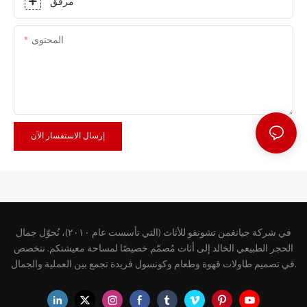
مرفق
المحتوى
إرسال الاستفسار الآن
في شركة جيانغمن تشونفو للأثاث (التي تأسست عام ٢٠١٠)، نُحوّل جمال
الحجر الطبيعي الخالد إلى أثاث مُصمّم خصيصًا لمساحة معيشتكم. نتخصص
في تصميم طاولات قهوة وطعام وكونسول فريدة تجمع بين العملية والجمال.