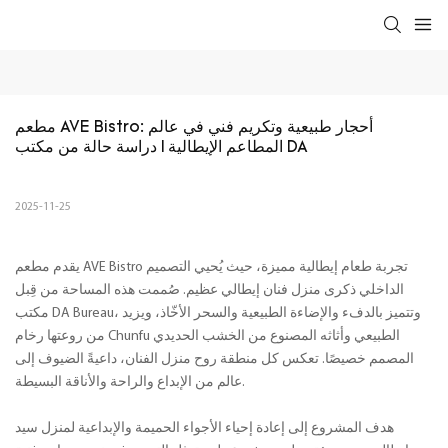
مطعم AVE Bistro: أحجار طبيعية وتكريم فني في عالم 
المطاعم الإيطالية | دراسة حالة من مكتب DA
2025-11-25
يقدم مطعم AVE Bistro تجربة طعام إيطالية مميزة، حيث يُحيي التصميم
الداخلي ذكرى منزل فنان إيطالي عظيم. صُممت هذه المساحة من قِبل
مكتب DA Bureau، وتتميز بالدفء والإضاءة الطبيعية والسحر الأخّاذ، ويزيد
من روعتها رخام Chunfu الطبيعي وأثاثه المصنوع من الخشب الحديدي
المصمم خصيصًا. تعكس كل منطقة روح منزل الفنان، داعيةً الضيوف إلى
عالم من الإبداع والراحة والأناقة البسيطة.
هدف المشروع إلى إعادة إحياء الأجواء الحميمة والإبداعية لمنزل سيد