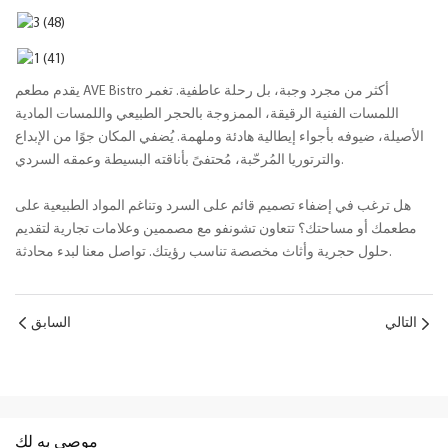
يقدم مطعم AVE Bistro أكثر من مجرد وجبة، بل رحلة عاطفية. تغمر
اللمسات الفنية الرقيقة، الممزوجة بالحجر الطبيعي واللمسات المادية
الأصيلة، ضيوفه بأجواء إيطالية هادئة وملهمة. يُضفي المكان جوًا من الإبداع
والترتوريا المُرحّبة، مُحتفىً بأناقته البسيطة وعمقه السردي.
هل ترغب في إضفاء تصميم قائم على السرد وتناغم المواد الطبيعية على
مطعمك أو مساحتك؟ تتعاون تشونفو مع مصممين وعلامات تجارية لتقديم
حلول حجرية وأثاث مخصصة تناسب رؤيتك. تواصل معنا لبدء محادثة.
التالي
السابق
موصى به لك