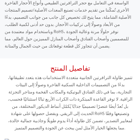
الواسعة في التعامل مع حجر الترافرتين الطبيعي وأنواع الأحجار الفاخرة
الأخرى تُمكّننا من تقديم خدمات تصنيع المعدات الأصلية/تصميم المنتجات
الأصلية الشاملة، مما يتيح لك تخصيص كل جانب من جوانب التصميم، بدءًا
من الأبعاد وصولًا إلى تركيبات الأحجار. بدون حد أدنى لكمية الطلب،
وباستخدام مواد معتمدة من RoHS، نوفر حلولًا مرنة وعالية الجودة
للمصممين وأصحاب الفنادق وأصحاب المنازل المميزين حول العالم، مما
يضمن أن تتجاوز كل قطعة توقعاتك من حيث الجمال والمتانة.
تفاصيل المنتج
تتميز طاولة الترافرتين الجانبية متعددة الاستخدامات هذه بتعدد تطبيقاتها،
بدءًا من التصميمات الداخلية السكنية الفاخرة وصولًا إلى البيئات
التجارية، بما في ذلك الفنادق البوتيكية والمكاتب الفخمة ومتاجر التجزئة
الراقية. لا توفر القاعدة المبتكرة ذات الكرات الأربع ثباتًا استثنائيًا فحسب،
بل تُعدّ أيضًا عنصرًا تصميميًا جذابًا يُكمّل أنماط الديكور المختلفة، من
الحديث إلى الريفي. وبفضل حصولها على شهادة RoHS وتصنيعها وفقًا
لمعايير التصدير، تضمن كل طاولة أداءً يدوم طويلًا وجاذبية جمالية خالدة،
مما يجعلها الخيار الأمثل لمن يبحث عن الجودة والتصميم المتميز.