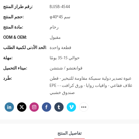
BJJSB-4544
رقم طراز المنتج:
φ40*45 سم
حجم المنتج:
رخام
مادة المنتج:
مقبول
ODM & OEM:
قطعة واحدة
الحد الأدنى لكمية الطلب:
حوالي 15-35 يومًا
مهلة:
قوانغتشو / شنتشن
ميناء التحميل:
عبوة تصدير دولية سميكة مقاومة للتبخير - قطن
طَرد:
EPE - غلاف فقاعي - واقيات زوايا - ورق كرافت -
صندوق خشبي
تفاصيل المنتج