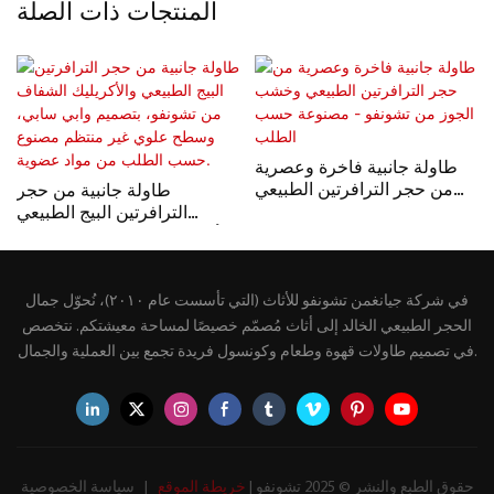
المنتجات ذات الصلة
طاولة جانبية فاخرة وعصرية
من حجر الترافرتين الطبيعي
طاولة جانبية من حجر
وخشب الجوز من تشونفو -
الترافرتين البيج الطبيعي
مصنوعة حسب الطلب
والأكريليك الشفاف من تشونفو،
بتصميم وابي سابي، وسطح
علوي غير منتظم مصنوع
في شركة جيانغمن تشونفو للأثاث (التي تأسست عام ٢٠١٠)، نُحوّل جمال
حسب الطلب من مواد عضوية.
الحجر الطبيعي الخالد إلى أثاث مُصمّم خصيصًا لمساحة معيشتكم. نتخصص
في تصميم طاولات قهوة وطعام وكونسول فريدة تجمع بين العملية والجمال.
حقوق الطبع والنشر © 2025 تشونفو |
خريطة الموقع
|
سياسة الخصوصية