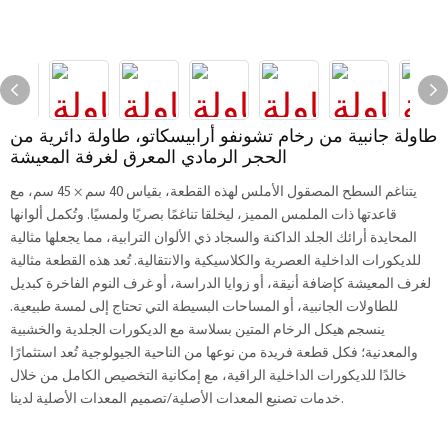
طاولة جانبية من رخام تشونفو أرابيسكاتو، طاولة دائرية من
الحجر الرمادي المعرق لغرفة المعيشة
يتناغم السطح المصقول الأملس لهذه القطعة، بقياس 40 سم × 45 سم، مع
قاعدتها ذات الملمس المميز، ليخلقا تناغمًا بصريًا ولمسيًا. وتُكمل ألوانها
المحايدة أرائك الجلد الداكنة والسجاد ذي الألوان الترابية، مما يجعلها مثالية
للديكورات الداخلية العصرية والكلاسيكية والانتقالية. تُعد هذه القطعة مثالية
لغرف المعيشة كإضافة أنيقة، أو زوايا الدراسة، أو غرف النوم الفاخرة كبديل
للطاولات الجانبية، أو المساحات البسيطة التي تحتاج إلى لمسة طبيعية.
ينسجم هيكل الرخام المتين بسلاسة مع الديكورات الجلدية والخشبية
والمعدنية؛ فكل قطعة فريدة من نوعها من الناحية الجيولوجية تُعد استثمارًا
خالدًا للديكورات الداخلية الراقية، مع إمكانية التخصيص الكامل من خلال
خدمات تصنيع المعدات الأصلية/تصميم المعدات الأصلية لدينا.