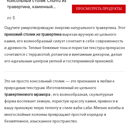
Консольный столик Chunfu из
травертина, каменный
ПРОСМОТРЕТЬ ПРОДУКТЫ
прихожий столик для
из
$
гостиной.
Ощутите умиротворяющую энергию натурального травертина. Этот
прихожий столик из травертина
вырезан вручную из цельного
камня, его волнообразный силуэт сочетает в себе современность
и древность. Теплые бежевые тона и пористая текстура прекрасно
сочетаются с терракотой, ротангом и винтажным декором, делая
его идеальным центром уютной и гостеприимной прихожей.
Это не просто консольный столик — это признание в любви к
природным текстурам. Изготовленный из цельного
травертинового мрамора
, его волнообразная, скульптурная
форма воспевает земную, пористую красоту камня, привнося в
вашу прихожую тихую теплоту в стиле ваби-саби. Мягкие изгибы и
многослойные колонны превращают простой коридор в
безмятежное, изысканное пространство.