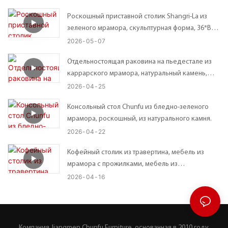
конструкцией.
Роскошный приставной столик Shangri-La из
зеленого мрамора, скульптурная форма, 36*В45
см.
2026
05
07
Отдельностоящая раковина на пьедестале из
каррарского мрамора, натуральный камень,
эффектный элемент декора для ванной
2026
04
25
комнаты.
Консольный стол Chunfu из бледно-зеленого
мрамора, роскошный, из натурального камня.
2026
04
22
Кофейный столик из травертина, мебель из
мрамора с прожилками, мебель из
полированного мрамора.
2026
04
16
Компания Jiangmen Chunfu Furniture, основанная в 2010 году,