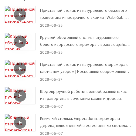
Приставной столик из натурального бежевого
травертина и прозрачного акрила | Wabi-Sabi
Custom Organic Неправильной формы
2026
06
25
столешница – возможны индивидуальные
Круглый обеденный стол из натурального
размеры
белого каррарского мрамора с вращающейся
подставкой Lazy Susan.
2026
06
25
Приставной столик из натурального мрамора с
клетчатым узором | Роскошный современный
приставной столик – 41*41*В56 см
2026
05
27
Шедевр ручной работы: волнообразный шкаф
из травертина в сочетании камня и дерева.
2026
05
07
Книжный стеллаж Emperador из мрамора и
дерева, выполненный в естественных светлых и
темных тонах, в современном стиле, с открытой
2026
05
07