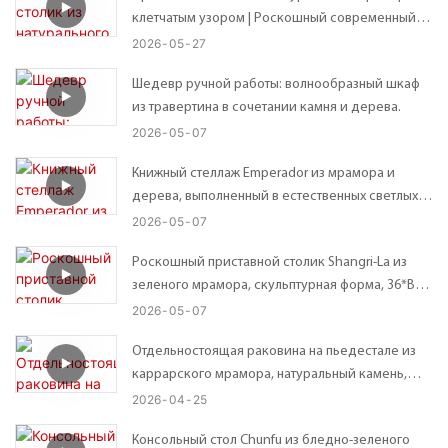
клетчатым узором | Роскошный современный
приставной столик – 41*41*В56 см
2026
05
27
Шедевр ручной работы: волнообразный шкаф
из травертина в сочетании камня и дерева.
2026
05
07
Книжный стеллаж Emperador из мрамора и
дерева, выполненный в естественных светлых и
темных тонах, в современном стиле, с открытой
2026
05
07
конструкцией.
Роскошный приставной столик Shangri-La из
зеленого мрамора, скульптурная форма, 36*В45
см.
2026
05
07
Отдельностоящая раковина на пьедестале из
каррарского мрамора, натуральный камень,
эффектный элемент декора для ванной
2026
04
25
комнаты.
Консольный стол Chunfu из бледно-зеленого