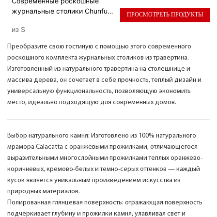
Современные роскошные
журнальные столики Chunfu
ПРОСМОТРЕТЬ ПРОДУКТЫ
из натурального травертина и
из
$
дерева, компактный дизайн,
идеально подходящие для
Преобразите свою гостиную с помощью этого современного
гостиной.
роскошного комплекта журнальных столиков из травертина.
Изготовленный из натурального травертина на столешнице и
массива дерева, он сочетает в себе прочность, теплый дизайн и
универсальную функциональность, позволяющую экономить
место, идеально подходящую для современных домов.
Выбор натурального камня: Изготовлено из 100% натурального
мрамора Calacatta с оранжевыми прожилками, отличающегося
выразительными многослойными прожилками теплых оранжево-
коричневых, кремово-белых и темно-серых оттенков — каждый
кусок является уникальным произведением искусства из
природных материалов.
Полированная глянцевая поверхность: отражающая поверхность
подчеркивает глубину и прожилки камня, улавливая свет и