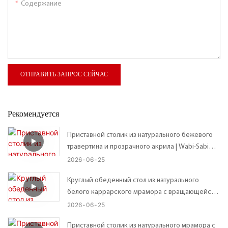
Содержание
ОТПРАВИТЬ ЗАПРОС СЕЙЧАС
Рекомендуется
Приставной столик из натурального бежевого
травертина и прозрачного акрила | Wabi-Sabi
Custom Organic Неправильной формы
2026
06
25
столешница – возможны индивидуальные
Круглый обеденный стол из натурального
размеры
белого каррарского мрамора с вращающейся
подставкой Lazy Susan.
2026
06
25
Приставной столик из натурального мрамора с