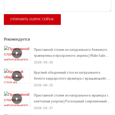
ОТПРАВИТЬ ЗАПРОС СЕЙЧАС
Рекомендуется
Приставной столик из натурального бежевого
травертина и прозрачного акрила | Wabi-Sabi
Custom Organic Неправильной формы
2026
06
25
столешница – возможны индивидуальные
Круглый обеденный стол из натурального
размеры
белого каррарского мрамора с вращающейся
подставкой Lazy Susan.
2026
06
25
Приставной столик из натурального мрамора с
клетчатым узором | Роскошный современный
приставной столик – 41*41*В56 см
2026
05
27