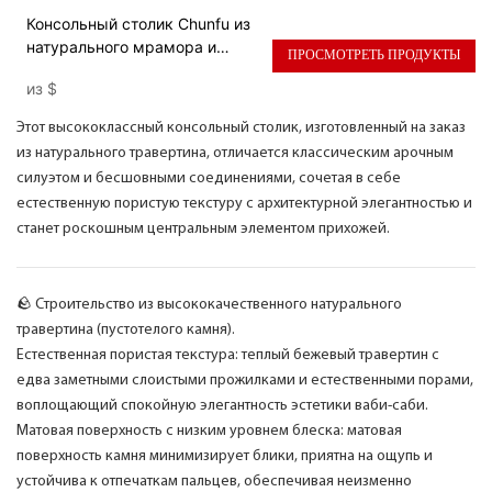
Консольный столик Chunfu из
натурального мрамора и
ПРОСМОТРЕТЬ ПРОДУКТЫ
травертина с арочным
из
$
верхом, высококачественный
консольный столик для
Этот высококлассный консольный столик, изготовленный на заказ
прихожей.
из натурального травертина, отличается классическим арочным
силуэтом и бесшовными соединениями, сочетая в себе
естественную пористую текстуру с архитектурной элегантностью и
станет роскошным центральным элементом прихожей.
🪨 Строительство из высококачественного натурального
травертина (пустотелого камня).
Естественная пористая текстура: теплый бежевый травертин с
едва заметными слоистыми прожилками и естественными порами,
воплощающий спокойную элегантность эстетики ваби-саби.
Матовая поверхность с низким уровнем блеска: матовая
поверхность камня минимизирует блики, приятна на ощупь и
устойчива к отпечаткам пальцев, обеспечивая неизменно