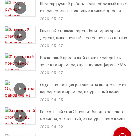
Шедевр ручной работы: волнообразный шкаф
из травертина в сочетании камня и дерева.
2026
05
07
Книжный стеллаж Emperador из мрамора и
дерева, выполненный в естественных светлых и
темных тонах, в современном стиле, с открытой
2026
05
07
конструкцией.
Роскошный приставной столик Shangri-La из
зеленого мрамора, скульптурная форма, 36*В45
см.
2026
05
07
Отдельностоящая раковина на пьедестале из
каррарского мрамора, натуральный камень,
эффектный элемент декора для ванной
2026
04
25
комнаты.
Консольный стол Chunfu из бледно-зеленого
мрамора, роскошный, из натурального камня.
2026
04
22