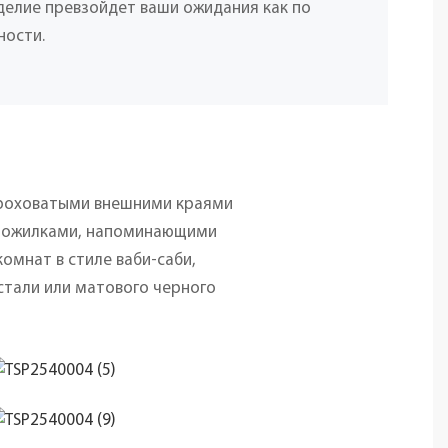
делие превзойдет ваши ожидания как по
ности.
ероховатыми внешними краями
 прожилками, напоминающими
омнат в стиле ваби-саби,
стали или матового черного