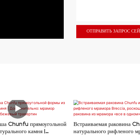
ОТПРАВИТЬ ЗАПРОС СЕ
аша Chunfu прямоугольной
Встраиваемая раковина Ch
турального камня |
натурального рифленого м
ьно: мрамор Calacatta
Breccia, роскошная подве