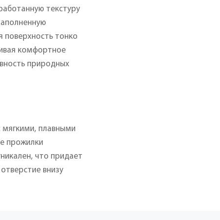
бработанную текстуру
 наполненную
я поверхность тонко
чивая комфортное
авность природных
с мягкими, плавными
ые прожилки
никален, что придает
 отверстие внизу