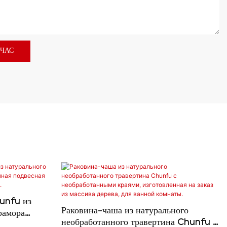
ЙЧАС
unfu из
Раковина-чаша из натурального
рамора
необработанного травертина Chunfu с
сная