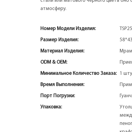
стали или матового черного цвета оно 
атмосферу.
Номер Модели Изделия:
TSP2
Размер Изделия:
58*4
Материал Изделия:
Мра
ODM & OEM:
Прие
Минимальное Количество Заказа:
1 шт
Время Выполнения:
Прим
Порт Погрузки:
Гуан
Упаковка:
Утол
межд
пеноп
крафт