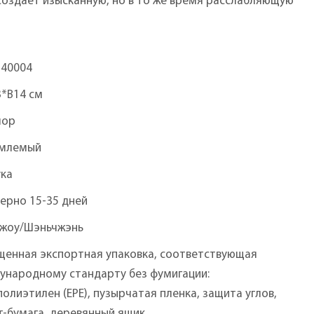
создает изысканную, но в то же время расслабляющую
540004
3*В14 см
мор
млемый
ука
ерно 15-35 дней
чжоу/Шэньчжэнь
щенная экспортная упаковка, соответствующая
ународному стандарту без фумигации:
олиэтилен (EPE), пузырчатая пленка, защита углов,
-бумага, деревянный ящик.