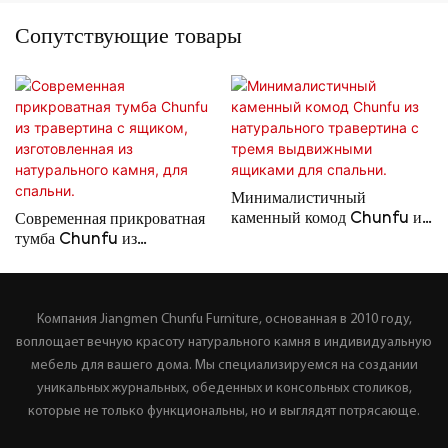
Сопутствующие товары
Минималистичный
каменный комод Chunfu из
Современная прикроватная
натурального травертина с
тумба Chunfu из
тремя выдвижными
травертина с ящиком,
ящиками для спальни.
изготовленная из
натурального камня, для
Компания Jiangmen Chunfu Furniture, основанная в 2010 году,
спальни.
воплощает вечную красоту натурального камня в индивидуальную
мебель для вашего дома. Мы специализируемся на создании
уникальных журнальных, обеденных и консольных столиков,
которые не только функциональны, но и выглядят потрясающе.