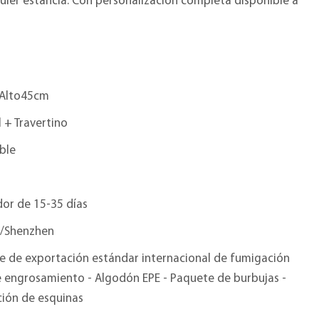
uier estancia. Con personalización completa disponible a
Alto45cm
 + Travertino
ble
or de 15-35 días
/Shenzhen
e de exportación estándar internacional de fumigación
e engrosamiento - Algodón EPE - Paquete de burbujas -
ción de esquinas