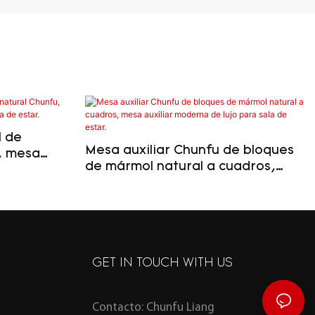
l de
Mesa auxiliar Chunfu de bloques
, mesa
de mármol natural a cuadros,
o para sala
mesa auxiliar moderna de lujo
para sala de estar.
GET IN TOUCH WITH US
Contacto: Chunfu Liang