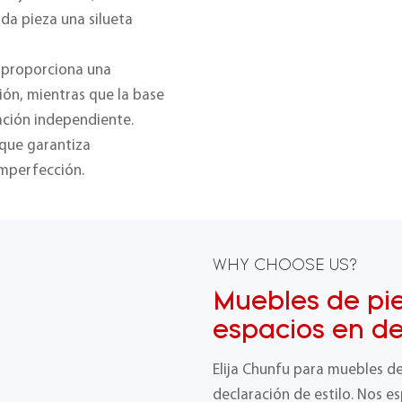
da pieza una silueta
o proporciona una
ión, mientras que la base
ación independiente.
 que garantiza
 imperfección.
WHY CHOOSE US?
Muebles de pi
espacios en d
Elija Chunfu para muebles d
declaración de estilo. Nos e